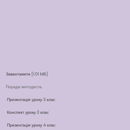
Вакансії
Вакансії
,
Публічна
інформація
Читати далі
Завантажити [1.01 MB]
Поради методиста.
Презентація уроку 3 клас
Конспект уроку 3 клас
Презентація уроку 4 клас