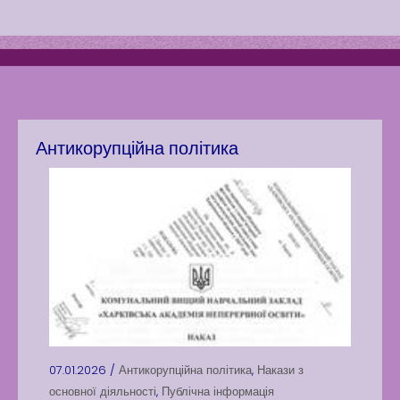
Play is Our Brain’s Favorite
Way
Latter match class
New Friends Everyday at
Kiddie
Антикорупційна політика
07.01.2026 /
Антикорупційна політика
,
Накази з
основної діяльності
,
Публічна інформація