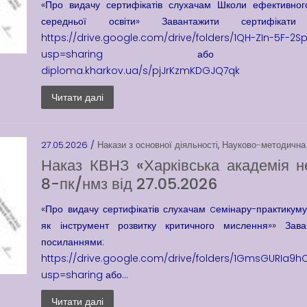
«Про видачу сертифікатів слухачам Школи ефективног
середньої освіти» Завантажити сертифіка
https://drive.google.com/drive/folders/1QH-ZIn-5F-
usp=sharing або https://clou
diploma.kharkov.ua/s/pjJrKzmKDGJQ7qk
Читати далі
27.05.2026 /
Накази з основної діяльності
,
Науково-методична
Наказ КВНЗ «Харківська академія н
8-пк/нмз від 27.05.2026
«Про видачу сертифікатів слухачам cемінару-практикуму
як інструмент розвитку критичного мислення»» Зав
посиланнями:
https://drive.google.com/drive/folders/1GmsGURIa9
usp=sharing або...
Читати далі