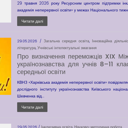
29 травня 2026 року Ресурсним центром підтримки інкл
академія неперервної освіти» у межах Національного тижня
Читати далі
29.05.2026 /
Загальна середня освіта
,
Інноваційна діяльні
література
,
Учнівські інтелектуальні змагання
Про визначення переможців XIX Між
українознавства для учнів 8–11 клас
середньої освіти
КВНЗ «Харківська академія неперервної освіти» повідомля
дослідного інституту українознавства Київського націон
Шевченка від...
Читати далі
29.05.2026 /
Інклюзивна освіта
,
Науково-методична робота