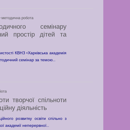
-методична робота
дичного семінару
ний простір дітей та
истості КВНЗ «Харківська академія
тодичний семінар за темою...
бота
ти творчої спільноти
ційну діяльність
йного розвитку освіти спільно з
ї академії неперервної...