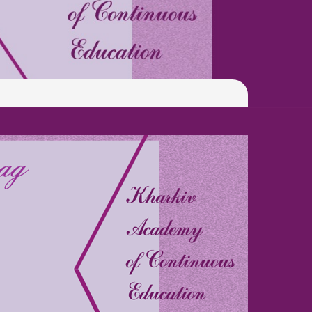
Latter match class
Swimming Lessons at New
Pool
Play is Our Brain’s Favorite
Way
Latter match class
New Friends Everyday at
Kiddie
Latter match class
Swimming Lessons at New
Pool