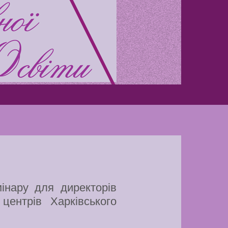
Play is Our Brain’s Favorite
Way
Latter match class
New Friends Everyday at
Kiddie
інару для директорів
центрів Харківського