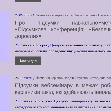
27.05.2026 /
Загальна середня освіта
,
Захист України
,
Науково
Про підсумки навчально-мето
«Підсумкова конференція: «Безпеч
дорослих»
26 травня 2026 року Центром виховання та розвитку особ
неперервної освіти» проведено підсумковий навчально-ме
Читати далі
26.05.2026 /
Навчання керівних кадрів
,
Науково-методична ро
Підсумки вебсемінару в межах робо
керівників шкіл, які здійснюють іннова
25 травня 2026 року Центром менеджменту та інноваці
кафедрою освітнього менеджменту та виховання Харківсько