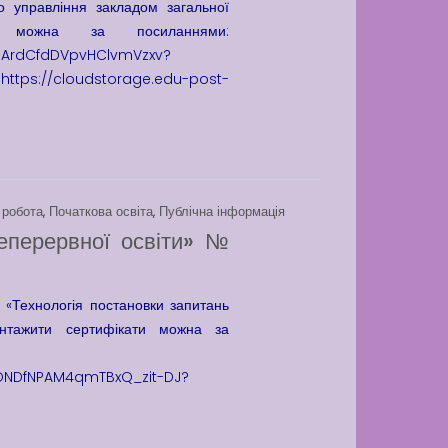
о управління закладом загальної
ти можна за посиланнями:
2SpArdCfdDVpvHClvmVzxv?
dstorage.edu-post-
 робота
,
Початкова освіта
,
Публічна інформація
еперервної освіти» №
 «Технологія постановки запитань
антажити сертифікати можна за
hONDfNPAM4qmTBxQ_zit-DJ?