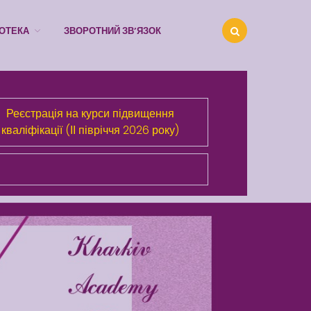
ІОТЕКА
ЗВОРОТНИЙ ЗВ’ЯЗОК
Реєстрація на курси підвищення
кваліфікації (ІІ півріччя 2026 року)
Про Академію
Розділи сайта
Публічна інформація
Анонси
Бібліотека
Зворотний зв’язок