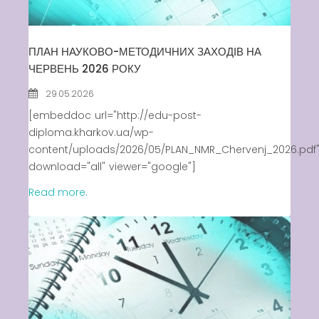
Swimming Lessons at New
Pool
ПЛАН НАУКОВО-МЕТОДИЧНИХ ЗАХОДІВ НА
Play is Our Brain’s Favorite
ЧЕРВЕНЬ 2026 РОКУ
Way
Latter match class
29.05.2026
[embeddoc url="http://edu-post-
New Friends Everyday at
diploma.kharkov.ua/wp-
Kiddie
content/uploads/2026/05/PLAN_NMR_Chervenj_2026.pdf
download="all" viewer="google"]
Read more.