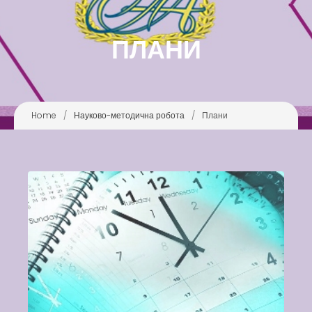
Latter match class
ПЛАНИ
Swimming Lessons at New
Pool
Play is Our Brain’s Favorite
Way
Home
/
Науково-методична робота
/
Плани
Latter match class
New Friends Everyday at
Kiddie
Latter match class