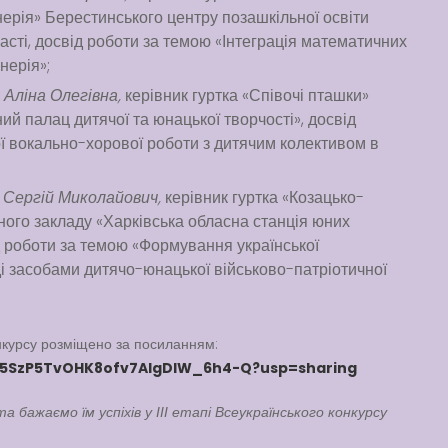
нерія» Берестинського центру позашкільної освіти
ласті, досвід роботи за темою «Інтеграція математичних
нерія»;
Аліна Олегівна,
керівник гуртка «Співочі пташки»
й палац дитячої та юнацької творчості», досвід
ї вокально-хорової роботи з дитячим колективом в
 Сергій Миколайович,
керівник гуртка «Козацько-
ого закладу «Харківська обласна станція юних
ід роботи за темою «Формування української
ді засобами дитячо-юнацької військово-патріотичної
онкурсу розміщено за посиланням:
-LyR5SzP5TvOHK8ofv7AlgDlW_6h4-Q?usp=sharing
 бажаємо їм успіхів у ІІІ етапі Всеукраїнського конкурсу