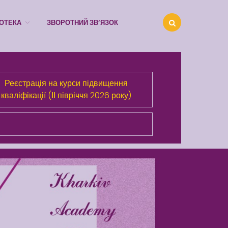
ІОТЕКА
ЗВОРОТНИЙ ЗВ’ЯЗОК
Реєстрація на курси підвищення
Про Академію
кваліфікації (ІІ півріччя 2026 року)
Розділи сайта
Публічна інформація
Анонси
Бібліотека
Зворотний зв’язок
Latter match class