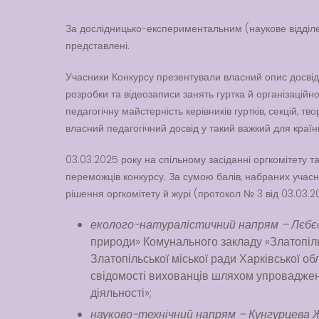
За дослідницько-експериментальним (наукове відділе
представлені.
Учасники Конкурсу презентували власний опис досвіду
розробки та відеозаписи занять гуртка й організаційн
педагогічну майстерність керівників гуртків, секцій, т
власний педагогічний досвід у такий важкий для країн
03.03.2025 року на спільному засіданні оргкомітету та
переможців конкурсу. За сумою балів, набраних учасни
рішення оргкомітету й журі (протокол № 3 від 03.03.
еколого-натуралістичний напрям – Лєбєдє
природи» Комунального закладу «Златопіль
Златопільської міської ради Харківської об
свідомості вихованців шляхом упровадженн
діяльності»;
науково-технічний напрям – Кунгурцева 