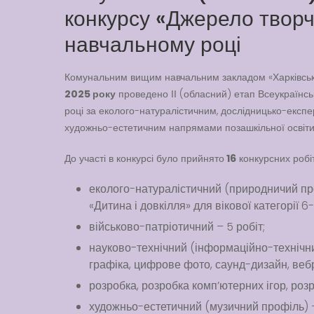
конкурсу «Джерело твор
навчальному році
Комунальним вищим навчальним закладом «Харківськ
2025 року
проведено ІІ (обласний) етап Всеукраїнсь
році за еколого-натуралістичним, дослідницько-експе
художньо-естетичним напрямами позашкільної освіти
До участі в конкурсі було прийнято
16
конкурсних робі
еколого-натуралістичний (природничий про
«Дитина і довкілля» для вікової категорії 6-1
військово-патріотичний – 5 робіт;
науково-технічний (інформаційно-технічний
графіка, цифрове фото, саунд-дизайн, ве
розробка, розробка комп’ютерних ігор, роз
художньо-естетичний (музичний профіль) –