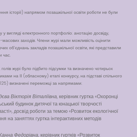
ння історії) напрямом позашкільної освіти роботи не були
 у вигляді електронного портфоліо: анотацію досвіду,
о-масових заходів. Члени журі мали можливість оцінити
ворчих об’єднань закладів позашкільної освіти, які представили
и час.
 голів журі було підбито підсумки та визначено чотирьох
ками на ІІ (обласному) етапі конкурсу, на підставі спільного
2025) визначені переможці за напрямами:
ва Вікторія Віталіївна,
керівник гуртка «Охоронці
ський будинок дитячої та юнацької творчості
ласті», досвід роботи за темою «Розвиток екологічної
я на заняттях гуртка інтерактивних методів
Жанна Федорівна,
керівник гуртків «Розвиток