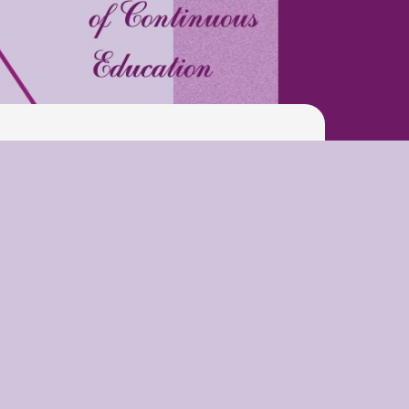
Swimming Lessons at New
Pool
Play is Our Brain’s Favorite
Way
Latter match class
New Friends Everyday at
Kiddie
Latter match class
Swimming Lessons at New
Pool
Play is Our Brain’s Favorite