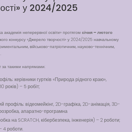
чості» у 2024/2025
а академія неперервної освіти» протягом
січня – лютого
кого конкурсу «Джерело творчості» у 2024/2025 навчальному
риментальним, військово-патріотичним, науково-технічним,
.
т за такими напрямами:
філь: керівники гуртків «Природа рідного краю»,
0 років) – 5 робіт;
 профіль: відеомейкінг, 2D-графіка, 2D-анімація, 3D-
брозробка, апаратно-програмна
робка на SCRATCH, кібербезпека, інженерія) – 2 роботи;
 4 роботи.