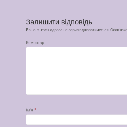
Залишити відповідь
Ваша e-mail адреса не оприлюднюватиметься.
Обов’язко
Коментар
Ім’я
*