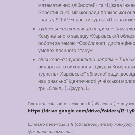
математичних здібностей» та «Цікава інже
Берестинської міської ради Харківської об
знань у STEAM-проєкти гуртка «Цікава інже
художньо-естетичний напрям – Ткаченко 
Комунального закладу «Харківський обласни
роботи за темою «Особливості дистанційно
умовах воєнного стану»;
військово-патріотичний напрям – Тиндик
лицарського виховання «Джура» Комунальн
туристів» Харківської обласної ради, досв
національної ідентичності учнівської моло
гри «Сокіл» («Джура»)».
Протокол спільного засідання ІІ (обласного) етапу к
https://drive.google.com/drive/folders/1Z
Вітаємо переможців ІІ (обласного) етапу конкурсу та
«Джерело творчості»!