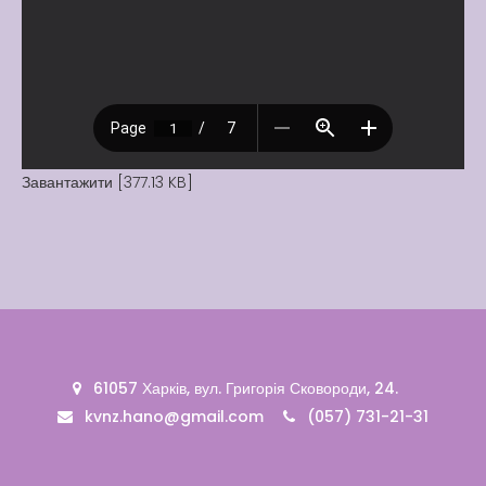
Вакансії
Вакансії
,
Публічна
інформація
Читати далі
Завантажити [377.13 KB]
61057 Харків, вул. Григорія Сковороди, 24.
kvnz.hano@gmail.com
(057) 731-21-31