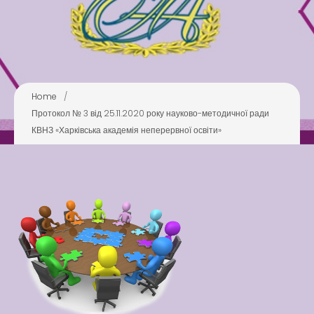
Pool
Play is Our Brain’s Favorite
Way
Latter match class
New Friends Everyday at
Home
/
Kiddie
Протокол № 3 від 25.11.2020 року науково-методичної ради
КВНЗ «Харківська академія неперервної освіти»
Latter match class
Swimming Lessons at New
Pool
Play is Our Brain’s Favorite
Way