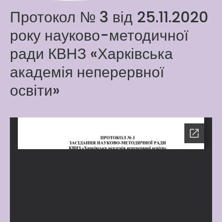
Latter match class
Протокол № 3 від 25.11.2020
New Friends Everyday at
року науково-методичної
Kiddie
ради КВНЗ «Харківська
академія неперервної
освіти»