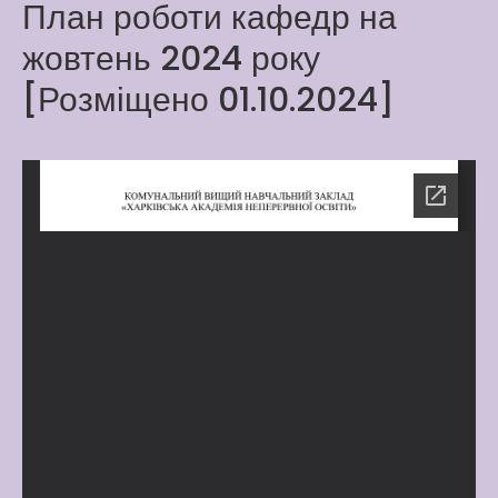
План роботи кафедр на
Latter match class
жовтень 2024 року
New Friends Everyday at
Kiddie
[Розміщено 01.10.2024]