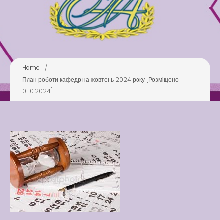
Play is Our Brain’s Favorite
Way
Latter match class
New Friends Everyday at
Home
/
Kiddie
План роботи кафедр на жовтень 2024 року [Розміщено
01.10.2024]
Latter match class
Swimming Lessons at New
Pool
Play is Our Brain’s Favorite
Way