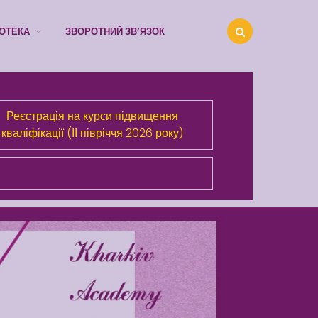
ІОТЕКА
ЗВОРОТНИЙ ЗВ’ЯЗОК
Про Академію
Реєстрація на курси підвищення
Розділи сайта
кваліфікації (ІІ півріччя 2026 року)
Публічна інформація
Анонси
Бібліотека
Зворотний зв’язок
Latter match class
Swimming Lessons at New