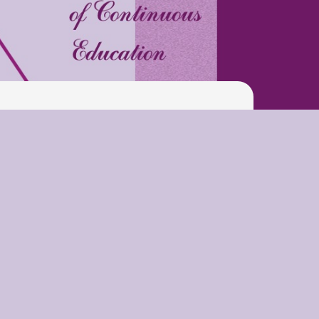
Pool
Play is Our Brain’s Favorite
Way
Latter match class
New Friends Everyday at
Kiddie
Latter match class
Swimming Lessons at New
Pool
Play is Our Brain’s Favorite
Way