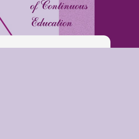
Pool
Play is Our Brain’s Favorite
Way
Latter match class
New Friends Everyday at
Kiddie
Latter match class
Swimming Lessons at New
Pool
Play is Our Brain’s Favorite
Way