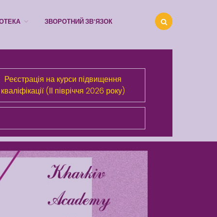
ІОТЕКА
ЗВОРОТНИЙ ЗВ’ЯЗОК
Про Академію
Реєстрація на курси підвищення
Розділи сайта
кваліфікації (ІІ півріччя 2026 року)
Публічна інформація
Анонси
Бібліотека
Зворотний зв’язок
Latter match class
Swimming Lessons at New