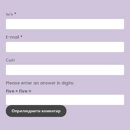
Ім’я
*
E-mail
*
Сайт
Please enter an answer in digits:
five × five =