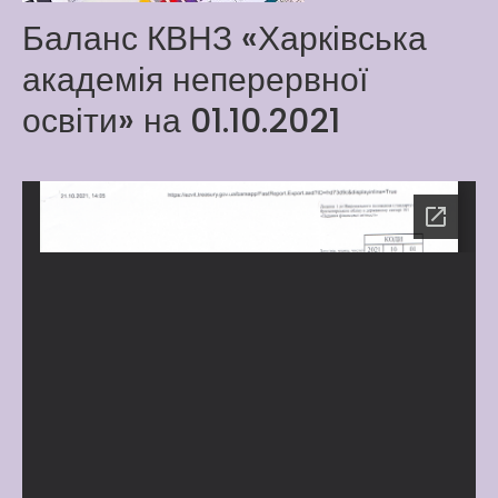
Way
Баланс КВНЗ «Харківська
Latter match class
академія неперервної
New Friends Everyday at
Kiddie
освіти» на 01.10.2021