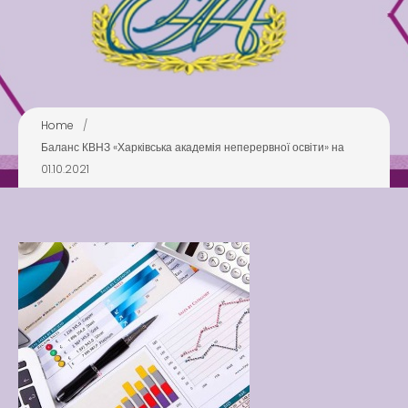
Pool
Play is Our Brain’s Favorite
Way
Latter match class
Home
/
New Friends Everyday at
Баланс КВНЗ «Харківська академія неперервної освіти» на
Kiddie
01.10.2021
Latter match class
Swimming Lessons at New
Pool
Play is Our Brain’s Favorite