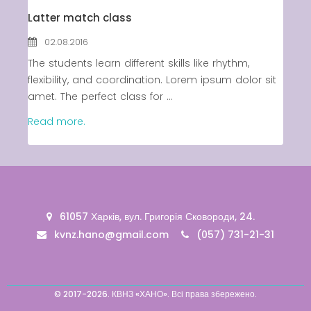
Latter match class
Latter match class
New Friends Everyday at
02.08.2016
Kiddie
The students learn different skills like rhythm,
flexibility, and coordination. Lorem ipsum dolor sit
amet. The perfect class for ...
Read more.
61057 Харків, вул. Григорія Сковороди, 24.
kvnz.hano@gmail.com
(057) 731-21-31
© 2017-2026. КВНЗ «ХАНО». Всі права збережено.
Вакансії