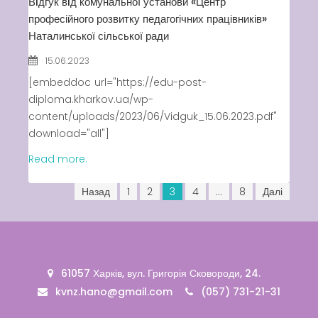
Вiдгук вiд комунальної установи «Центр
професійного розвитку педагогічних працівників»
Наталинської сільської ради
15.06.2023
[embeddoc url="https://edu-post-
diploma.kharkov.ua/wp-
content/uploads/2023/06/Vidguk_15.06.2023.pdf"
download="all"]
Read more.
Назад
1
2
3
4
…
8
Далі
61057 Харків, вул. Григорія Сковороди, 24.
kvnz.hano@gmail.com
(057) 731-21-31