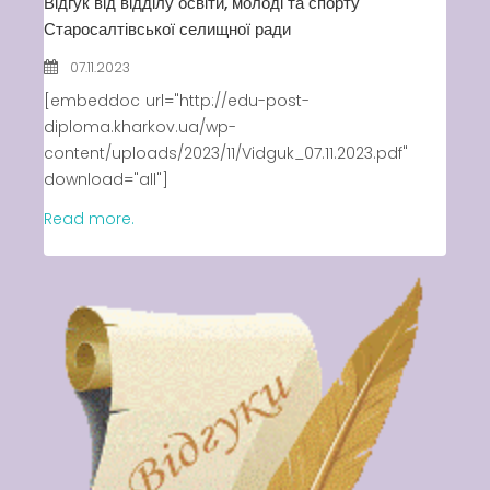
Відгук від відділу освіти, молоді та спорту
Старосалтівської селищної ради
07.11.2023
[embeddoc url="http://edu-post-
diploma.kharkov.ua/wp-
content/uploads/2023/11/Vidguk_07.11.2023.pdf"
download="all"]
Read more.