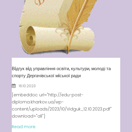
Вiдгук вiд управління освіти, культури, молоді та
спорту Дергачівської мiської ради
16.10.2023
[embeddoc url="http://edu-post-
diploma.kharkov.ua/wp-
content/uploads/2023/10/Vidguk_12.10.2023.pdf"
download="all"]
Read more.