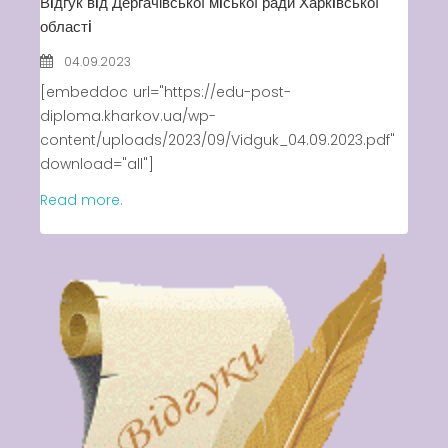
Вiдгук вiд Дергачівської мiської ради Харкiвської
областi
04.09.2023
[embeddoc url="https://edu-post-
diploma.kharkov.ua/wp-
content/uploads/2023/09/Vidguk_04.09.2023.pdf"
download="all"]
Read more.