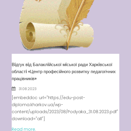
Вiдгук вiд Балаклiйської мiської ради Харкiвської
областi «Центр професійного розвитку педагогічних
працівників»
31.08.2023
[embeddoc url="https://edu-post-
diploma.kharkov.ua/wp-
content/uploads/2023/08/Podyaka_31.08.2023.pdf"
download="all"]
Read more.