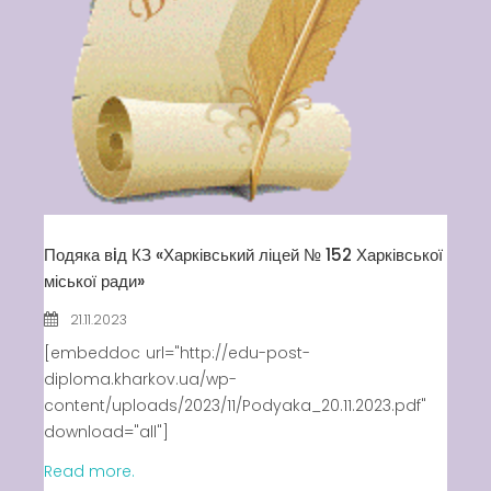
Latter match class
Swimming Lessons at New
Pool
Play is Our Brain’s Favorite
Way
Latter match class
New Friends Everyday at
Kiddie
Подяка вiд КЗ «Харківський ліцей № 152 Харківської
міської ради»
21.11.2023
[embeddoc url="http://edu-post-
diploma.kharkov.ua/wp-
content/uploads/2023/11/Podyaka_20.11.2023.pdf"
download="all"]
Read more.