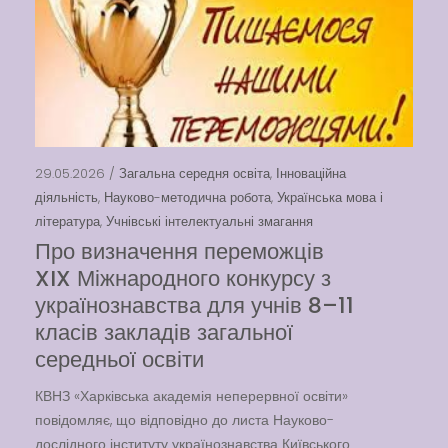
Вакансії
Вакансії
,
Публічна
29.05.2026 /
Загальна середня освіта
,
Інноваційна
інформація
діяльність
,
Науково-методична робота
,
Українська мова і
література
,
Учнівські інтелектуальні змагання
Читати далі
Про визначення переможців
XIX Міжнародного конкурсу з
українознавства для учнів 8–11
класів закладів загальної
середньої освіти
КВНЗ «Харківська академія неперервної освіти»
повідомляє, що відповідно до листа Науково-
дослідного інституту українознавства Київського