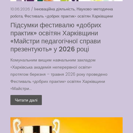
Latter match class
10.06.2026 /
Інноваційна діяльність
,
Науково-методична
Swimming Lessons at New
робота
,
Фестиваль «добрих практик» освітян Харківщини
Pool
Підсумки фестивалю «добрих
Play is Our Brain’s Favorite
практик» освітян Харківщини
Way
«Майстри педагогічної справи
Latter match class
презентують» у 2026 році
New Friends Everyday at
Комунальним вищим навчальним закладом
Kiddie
«Харківська академія неперервної освіти»
протягом березня – травня 2026 року проведено
Фестиваль «добрих практик» освітян Харківщини
«Майстри...
Читати далі