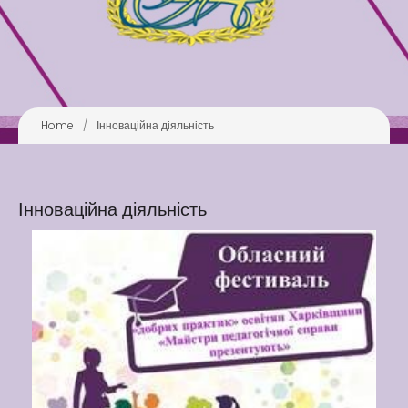
Latter match class
Swimming Lessons at New
Pool
Home
/
Інноваційна діяльність
Play is Our Brain’s Favorite
Way
Latter match class
Інноваційна діяльність
New Friends Everyday at
Kiddie