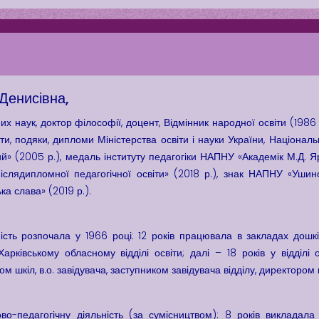
енисівна,
их наук, доктор філософії, доцент, Відмінник народної освіти (1986
оти, подяки, дипломи Міністерства освіти і науки України, Націонал
й» (2005 р.), медаль інституту педагогіки НАПНУ «Академік М.Д. Я
слядипломної педагогічної освіти» (2018 р.), знак НАПНУ «Ушинсь
а слава» (2019 р.).
ість розпочала у 1966 році: 12 років працювала в закладах дошкіл
арківському обласному відділі освіти; далі – 18 років у відділі 
ром шкіл, в.о. завідувача, заступником завідувача відділу, директор
о-педагогічну діяльність (за сумісництвом): 8 років викладала