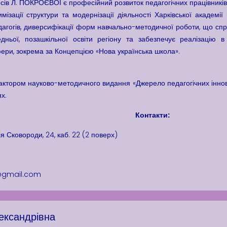
ів Л. ПОКРОЄВОЇ є професійний розвиток педагогічних працівників в
мізації структури та модернізації діяльності Харківської академі
едагогів, диверсифікації форм навчально-методичної роботи, що сп
едньої, позашкільної освіти регіону та забезпечує реалізацію в 
ери, зокрема за Концепцією «Нова українська школа».
актором науково-методичного видання «Джерело педагогічних інновац
х.
Контакти:
рія Сковороди, 24, каб. 22 (2 поверх)
@gmail.com
ександрівна