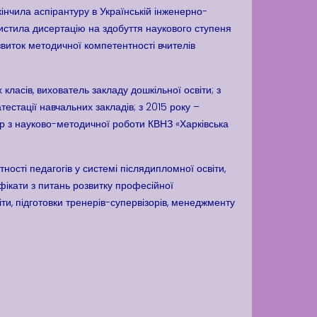
акінчила аспірантуру в Українській інженерно-
ахистила дисертацію на здобуття наукового ступеня
звиток методичної компетентності вчителів
х класів, вихователь закладу дошкільної освіти; з
естації навчальних закладів; з 2015 року –
ор з науково-методичної роботи КВНЗ «Харківська
ності педагогів у системі післядипломної освіти,
ифікати з питань розвитку професійної
іти, підготовки тренерів-супервізорів, менеджменту