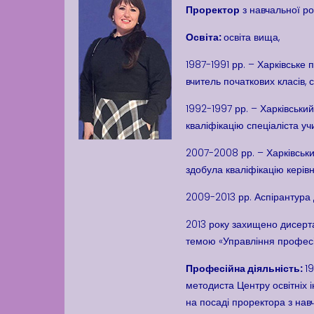
Проректор
з навчальної ро
Освіта:
освіта вища,
1987-1991 рр. – Харківське
вчитель початкових класів,
1992-1997 рр. – Харківський
кваліфікацію спеціаліста уч
2007-2008 рр. – Харківськи
здобула кваліфікацію керівн
2009-2013 рр. Аспірантура
2013 року захищено дисерта
темою «Управління професій
Професійна діяльність:
1
методиста Центру освітніх 
на посаді проректора з нав