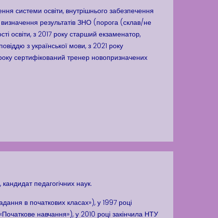
ення системи освіти, внутрішнього забезпечення
нь визначення результатів ЗНО (порога (склав/не
сті освіти, з 2017 року старший екзаменатор,
повіддю з української мови, з 2021 року
2 року сертифікований тренер новопризначених
 кандидат педагогічних наук.
адання в початкових класах»), у 1997 році
 «Початкове навчання»), у 2010 році закінчила НТУ