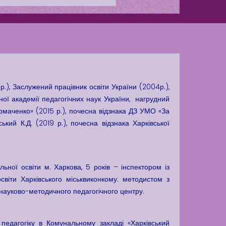
Play is Our Brain’s Favorite
Way
Latter match class
New Friends Everyday at
Kiddie
 р.), Заслужений працівник освіти України (2004р.),
ьної академії педагогічних наук України, нагрудний
рмаченко» (2015 р.), почесна відзнака ДЗ УМО «За
кий К.Д. (2019 р.), почесна відзнака Харківської
Вакансії
ьної освіти м. Харкова, 5 років – інспектором із
Вакансії
,
освіти Харківського міськвиконкому: методистом з
Публічна
ом науково-методичного педагогічного центру.
інформація
Читати
 педагогіку в Комунальному закладі «Харківський