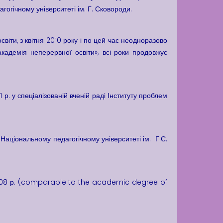
далі
гогічному університеті ім. Г. Сковороди.
іти, з квітня 2010 року і по цей час неодноразово
адемія неперервної освіти»; всі роки продовжує
р. у спеціалізованій вченій раді Інституту проблем
Національному педагогічному університеті ім. Г.С.
.2008 р. (comparable to the academic degree of