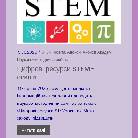
Вакансії
15.06.2026 /
STEM-освіта
,
Анонси
,
Анонси Академії
,
Вакансії
,
Публічна
Науково-методична робота
інформація
Цифрові ресурси STEM-
Читати далі
освіти
18 червня 2026 року Центр медіа та
інформаційних технологій проводить
науково-методичний семінар за темою
«Цифрові ресурси STEM-освіти». Мета
заходу: підвищити...
Читати далі