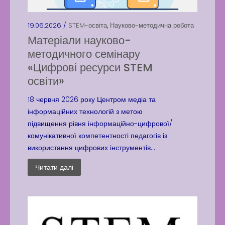
Latter match class
Swimming Lessons at New
19.06.2026 /
STEM-освіта
,
Науково-методична робота
Pool
Матеріали науково-
Play is Our Brain’s Favorite
методичного семінару
Way
«Цифрові ресурси STEM
Latter match class
освіти»
New Friends Everyday at
18 червня 2026 року Центром медіа та
Kiddie
інформаційних технологій з метою
підвищення рівня інформаційно-цифрової/
комунікативної компетентності педагогів із
використання цифрових інструментів...
Читати далі