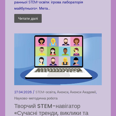
ранньої STEM-освіти: ігрова лабораторія
майбутнього». Мета...
Читати далі
27.04.2026 /
STEM-освіта
,
Анонси
,
Анонси Академії
,
Науково-методична робота
Творчий STEM-навігатор
«Сучасні тренди, виклики та