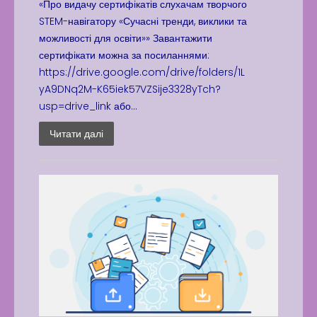
«Про видачу сертифікатів слухачам творчого
STEM-навігатору «Сучасні тренди, виклики та
можливості для освіти»» Завантажити
сертифікати можна за посиланнями:
https://drive.google.com/drive/folders/1L
yA9DNq2M-K65iek57VZSije3328yTch?
usp=drive_link або...
Читати далі