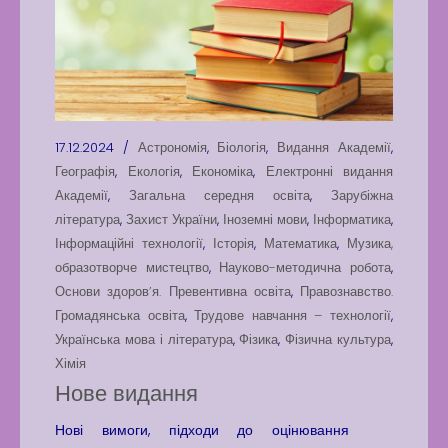
17.12.2024 /
Астрономія
,
Біологія
,
Видання Академії
,
Географія
,
Екологія
,
Економіка
,
Електронні видання
Академії
,
Загальна середня освіта
,
Зарубіжна
література
,
Захист України
,
Іноземні мови
,
Інформатика
,
Інформаційні технології
,
Історія
,
Математика
,
Музика,
образотворче мистецтво
,
Науково-методична робота
,
Основи здоров’я. Превентивна освіта
,
Правознавство.
Громадянська освіта
,
Трудове навчання – технології
,
Українська мова і література
,
Фізика
,
Фізична культура
,
Хімія
Нове видання
Нові вимоги, підходи до оцінювання