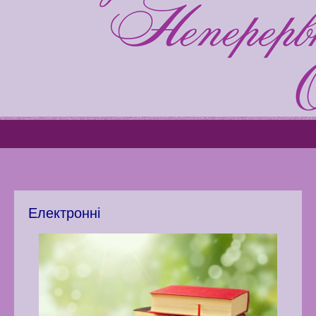
Latter match class
Swimming Lessons at New
Pool
Play is Our Brain’s Favorite
Way
Latter match class
New Friends Everyday at
Kiddie
Електронні