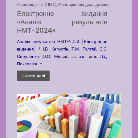
Академії
,
ЗНО (НМТ)
,
Моніторингові дослідження
Електронне видання
«Аналіз результатів
НМТ-2024»
Аналіз результатів НМТ-2024 [Електронне
видання] / І.В. Капустін, Т.М. Голтяй, С.С.
Євтушенко, О.О. Мілаш; за заг. ред. Л.Д.
Покроєвої. –...
Читати далі