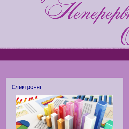
Latter match class
Swimming Lessons at New
Pool
Play is Our Brain’s Favorite
Way
Latter match class
New Friends Everyday at
Kiddie
Електронні