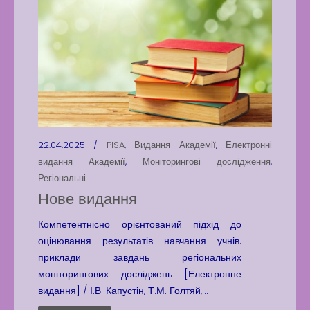
22.04.2025 /
PISA
,
Видання Академії
,
Електронні
видання Академії
,
Моніторингові дослідження
,
Регіональні
Нове видання
Компетентнісно орієнтований підхід до
оцінювання результатів навчання учнів:
приклади завдань регіональних
моніторингових досліджень [Електронне
видання] / І.В. Капустін, Т.М. Голтяй,...