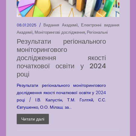
08.01.2025 /
Видання Академії
,
Електронні видання
Академії
,
Моніторингові дослідження
,
Регіональні
Результати регіонального
моніторингового
дослідження якості
початкової освіти у 2024
році
Результати регіонального моніторингового
дослідження якості початкової освіти у 2024
році / І.В. Капустін, Т.М. Голтяй, С.С.
Євтушенко, О.О. Мілаш; за...
Читати далі