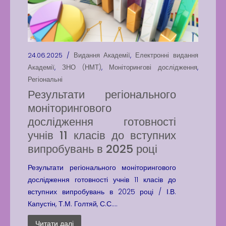
24.06.2025 /
Видання Академії
,
Електронні видання
Академії
,
ЗНО (НМТ)
,
Моніторингові дослідження
,
Регіональні
Результати регіонального
моніторингового
дослідження готовності
учнів 11 класів до вступних
випробувань в 2025 році
Результати регіонального моніторингового
дослідження готовності учнів 11 класів до
вступних випробувань в 2025 році / І.В.
Капустін, Т.М. Голтяй, С.С....
Читати далі