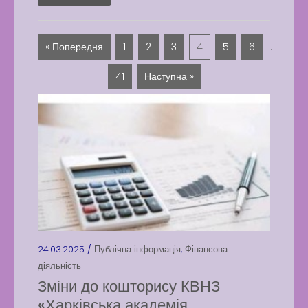
« Попередня
1
2
3
4
5
6
…
41
Наступна »
24.03.2025 /
Публічна інформація
,
Фінансова
діяльність
Зміни до кошторису КВНЗ
«Харківська академія