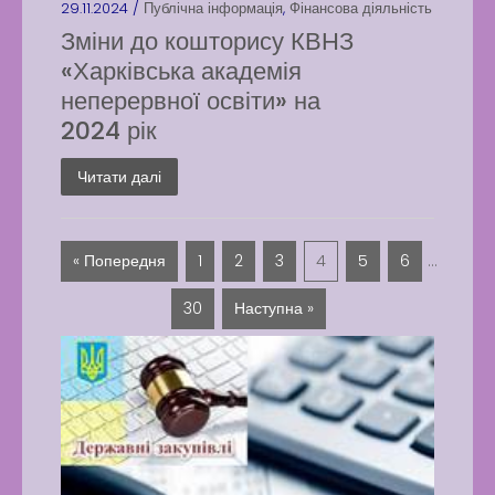
29.11.2024 /
Публічна інформація
,
Фінансова діяльність
Зміни до кошторису КВНЗ
«Харківська академія
неперервної освіти» на
2024 рік
Читати далі
« Попередня
1
2
3
4
5
6
…
30
Наступна »