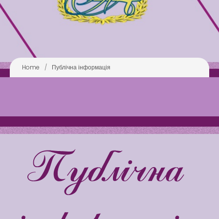
Розділи сайта
Публічна інформація
Анонси
Бібліотека
Home
/
Публічна інформація
Зворотний зв’язок
Latter match class
Swimming Lessons at New
Pool
Play is Our Brain’s Favorite
Way
Latter match class
New Friends Everyday at