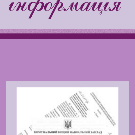
Kiddie
Latter match class
Swimming Lessons at New
Pool
Play is Our Brain’s Favorite
Way
Latter match class
New Friends Everyday at
Kiddie