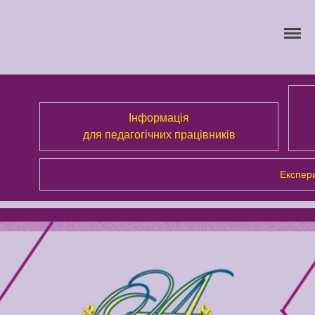
Інформація
для педагогічних працівників
Експери
Про Академію