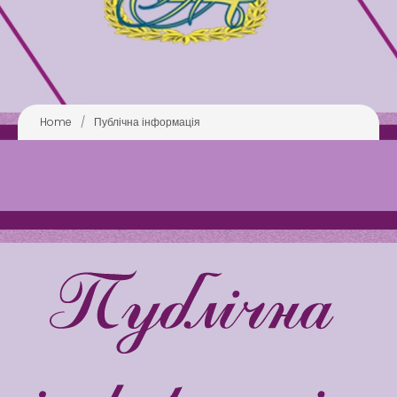
Розділи сайта
Публічна інформація
Анонси
Бібліотека
Home
/
Публічна інформація
Зворотний зв’язок
Latter match class
Swimming Lessons at New
Pool
Play is Our Brain’s Favorite
Way
Latter match class
New Friends Everyday at