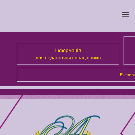
Інформація
для педагогічних працівників
Експери
Про Академію