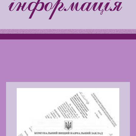
Kiddie
Latter match class
Swimming Lessons at New
Pool
Play is Our Brain’s Favorite
Way
Latter match class
New Friends Everyday at
Kiddie