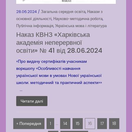
28.06.2024 /
Загальна середня освіта
,
Накази з
основної діяльності
,
Науково-методична робота
,
Публічна інформація
,
Українська мова і література
Наказ КВНЗ «Харківська
академія неперервної
освіти» № 41 від 28.06.2024
«Про видачу сертифікатів учасникам
воркшопу «Особливості навчання
української мови в умовах Нової української
школи: методичний та практичний аспекти»»
...
Читати далі
« Попередня
1
…
14
15
16
17
18