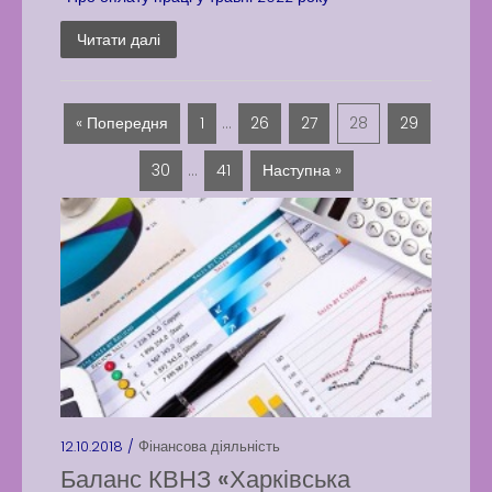
Читати далі
« Попередня
1
…
26
27
28
29
30
…
41
Наступна »
12.10.2018 /
Фінансова діяльність
Баланс КВНЗ «Харківська