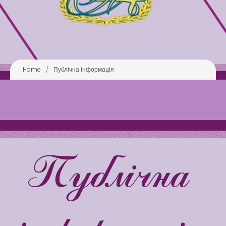
Анонси
Бібліотека
Зворотний зв’язок
Home
/
Публічна інформація
Latter match class
Swimming Lessons at New
Pool
Play is Our Brain’s Favorite
Way
Latter match class
New Friends Everyday at
Kiddie