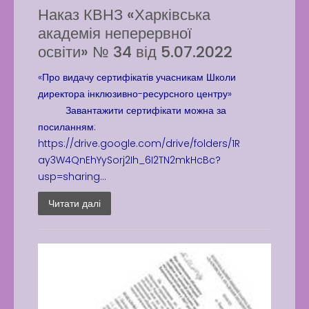
Наказ КВНЗ «Харківська
академія неперервної
освіти» № 34 від 5.07.2022
«Про видачу сертифікатів учасникам Школи
директора інклюзивно-ресурсного центру»
Завантажити сертифікати можна за
посиланням:
https://drive.google.com/drive/folders/1R
ay3W4QnEhYySorj2Ih_6I2TN2mkHcBc?
usp=sharing...
Читати далі