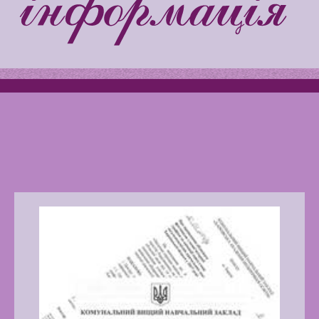
Latter match class
Swimming Lessons at New
Pool
Play is Our Brain’s Favorite
Way
Latter match class
New Friends Everyday at
Kiddie