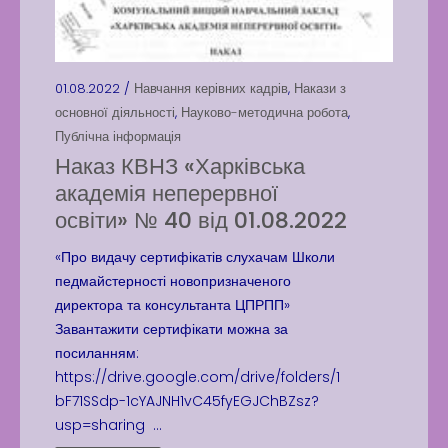
01.08.2022 /
Навчання керівних кадрів
,
Накази з
основної діяльності
,
Науково-методична робота
,
Публічна інформація
Наказ КВНЗ «Харківська
академія неперервної
освіти» № 40 від 01.08.2022
«Про видачу сертифікатів слухачам Школи
педмайстерності новопризначеного
директора та консультанта ЦПРПП»
Завантажити сертифікати можна за
посиланням:
https://drive.google.com/drive/folders/1
bF71SSdp-1cYAJNH1vC45fyEGJChBZsz?
usp=sharing ...