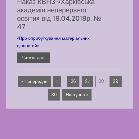
Наказ КВНЗ «Харківська
академія неперервної
освіти» від 19.04.2018р. №
47
«Про оприбуткування матеріальних
цінностей»
Читати далі
« Попередня
1
…
26
27
28
29
30
Наступна »