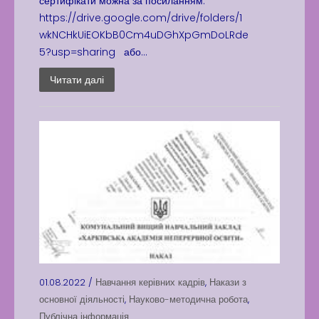
сертифікати можна за посиланням:
https://drive.google.com/drive/folders/1
wkNCHkUiEOKbB0Cm4uDGhXpGmDoLRde
5?usp=sharing або...
Читати далі
01.08.2022 /
Навчання керівних кадрів
,
Накази з
основної діяльності
,
Науково-методична робота
,
Публічна інформація