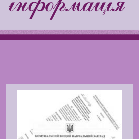
Latter match class
Swimming Lessons at New
Pool
Play is Our Brain’s Favorite
Way
Latter match class
New Friends Everyday at
Kiddie