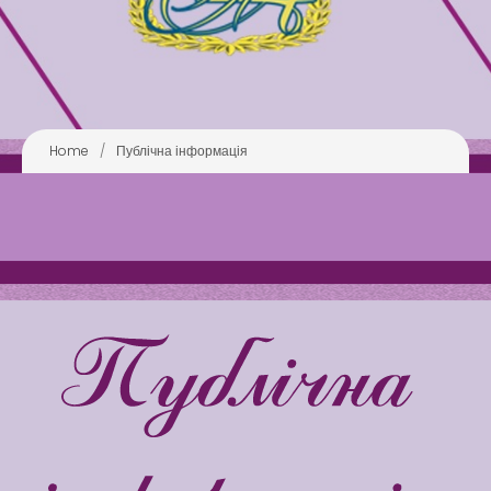
Latter match class
Swimming Lessons at New
Pool
Home
/
Публічна інформація
Play is Our Brain’s Favorite
Way
Latter match class
New Friends Everyday at
Kiddie