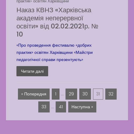
практик» освітян Харківщини
Наказ КВНЗ «Харківська
академія неперервної
освіти» від 02.02.2021р. №
10
«Про проведення фестивалю «добрих
практик» освітян Харківщини «Майстри
педагогічної справи презентують»
Читати далі
« Попередня
1
…
29
30
31
32
33
…
41
Наступна »