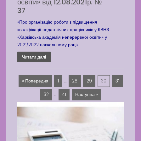
освіти» від 12.08.2021р. №
37
«Про організацію роботи з підвищення
кваліфікації педагогічних працівників у КВНЗ
«Харківська академія неперервної освіти» у
2021/2022 навчальному році»
Читати далі
« Попередня
1
…
28
29
30
31
32
…
41
Наступна »