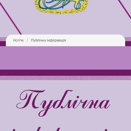
Бібліотека
Зворотний зв’язок
Home
/
Публічна інформація
Latter match class
Swimming Lessons at New
Pool
Play is Our Brain’s Favorite
Way
Latter match class
New Friends Everyday at
Kiddie