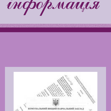
Latter match class
Swimming Lessons at New
Pool
Play is Our Brain’s Favorite
Way
Latter match class
New Friends Everyday at
Kiddie