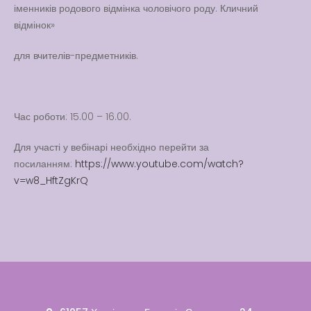
Вакансії
іменників родового відмінка чоловічого роду. Кличний
відмінок»
Вакансії
,
Публічна
інформація
для вчителів-предметників.
Читати далі
Час роботи: 15.00 – 16.00.
Для участі у вебінарі необхідно перейти за
посиланням:
https://www.youtube.com/watch?
v=w8_HftZgKrQ