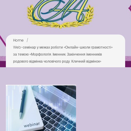
Pool
Play is Our Brain’s Favorite
Way
Latter match class
New Friends Everyday at
Home
/
Kiddie
Wеb-семінар у межах роботи «Онлайн-школи грамотності»
за темою «Морфологія. Іменник. Закінчення іменників
родового відмінка чоловічого роду. Кличний відмінок»
Latter match class
Swimming Lessons at New
Pool
Play is Our Brain’s Favorite
Way