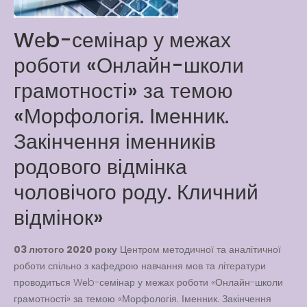
Latter match class
Wеb-семінар у межах
New Friends Everyday at
Kiddie
роботи «Онлайн-школи
грамотності» за темою
«Морфологія. Іменник.
Закінчення іменників
родового відмінка
чоловічого роду. Кличний
відмінок»
03 лютого 2020 року
Центром методичної та аналітичної
роботи спільно з кафедрою навчання мов та літератури
проводиться Wеb-семінар у межах роботи «Онлайн-школи
грамотності» за темою «Морфологія. Іменник. Закінчення