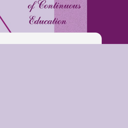
Play is Our Brain’s Favorite
Way
Latter match class
New Friends Everyday at
Kiddie
Latter match class
Swimming Lessons at New
Pool
Play is Our Brain’s Favorite
Way