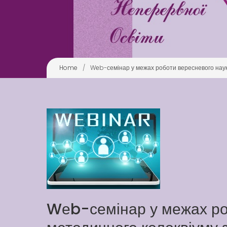
Home
/
Wеb-семінар у межах роботи вересневого науко
Wеb-семінар у межах ро