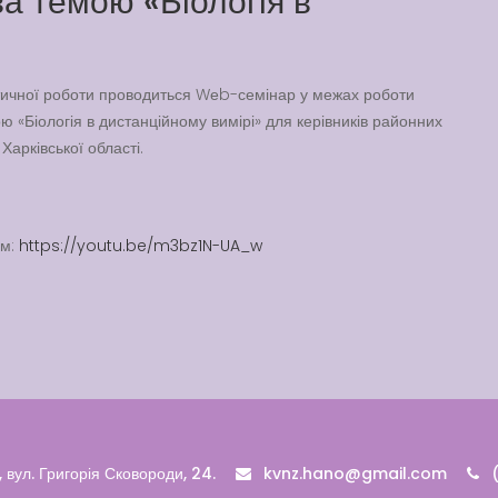
а темою «Біологія в
тичної роботи проводиться Wеb-семінар у межах роботи
 «Біологія в дистанційному вимірі» для керівників районних
Харківської області.
ям:
https://youtu.be/m3bz1N-UA_w
 вул. Григорія Сковороди, 24.
kvnz.hano@gmail.com