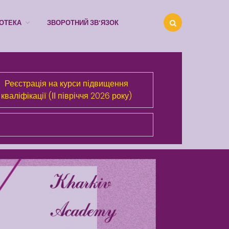
ІОТЕКА
ЗВОРОТНИЙ ЗВ’ЯЗОК
Про Академію
Розділи сайта
Реєстрація на курси підвищення
Публічна інформація
кваліфікації (ІІ півріччя 2026 року)
Анонси
Бібліотека
Зворотний зв’язок
Latter match class
Swimming Lessons at New
Pool