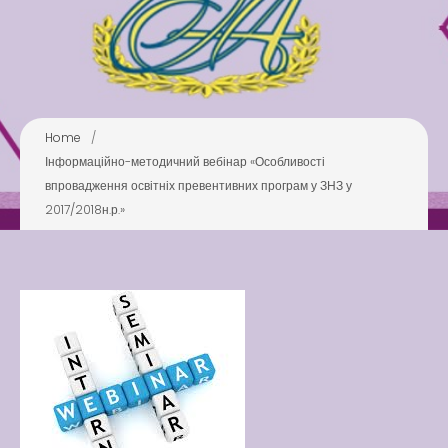
Pool
Play is Our Brain’s Favorite
Way
Latter match class
New Friends Everyday at
Home
/
Kiddie
Інформаційно-методичний вебінар «Особливості
впровадження освітніх превентивних програм у ЗНЗ у
2017/2018н.р.»
Latter match class
Swimming Lessons at New
Pool
Play is Our Brain’s Favorite
Way