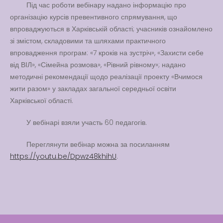
Вакансії
Під час роботи вебінару надано інформацію про
організацію курсів превентивного спрямування, що
Вакансії
,
Публічна
впроваджуються в Харківській області; учасників ознайомлено
інформація
зі змістом, складовими та шляхами практичного
впровадження програм: «7 кроків на зустріч», «Захисти себе
Читати далі
від ВІЛ», «Сімейна розмова», «Рівний рівному»; надано
методичні рекомендації щодо реалізації проекту «Вчимося
жити разом» у закладах загальної середньої освіти
Харківської області.
У вебінарі взяли участь 60 педагогів.
Переглянути вебінар можна за посиланням
https://youtu.be/Dpwz48khihU
.