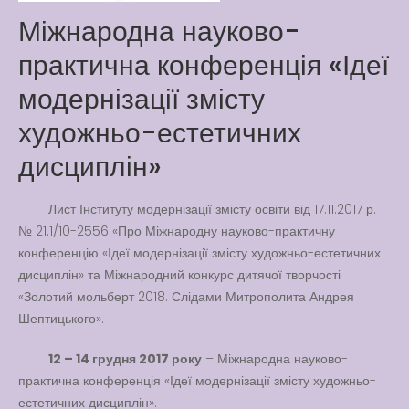
Way
Міжнародна науково-
Latter match class
практична конференція «Ідеї
New Friends Everyday at
Kiddie
модернізації змісту
художньо-естетичних
дисциплін»
Лист Інституту модернізації змісту освіти від 17.11.2017 р.
№ 21.1/10-2556 «Про Міжнародну науково-практичну
конференцію «Ідеї модернізації змісту художньо-естетичних
дисциплін» та Міжнародний конкурс дитячої творчості
«Золотий мольберт 2018. Слідами Митрополита Андрея
Шептицького».
12 – 14 грудня 2017 року
– Міжнародна науково-
практична конференція «Ідеї модернізації змісту художньо-
естетичних дисциплін».