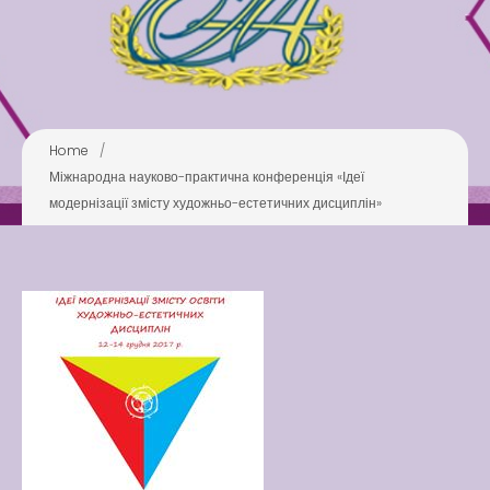
Pool
Play is Our Brain’s Favorite
Way
Latter match class
Home
/
New Friends Everyday at
Міжнародна науково-практична конференція «Ідеї
Kiddie
модернізації змісту художньо-естетичних дисциплін»
Latter match class
Swimming Lessons at New
Pool
Play is Our Brain’s Favorite