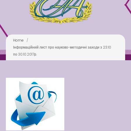
Play is Our Brain’s Favorite
Way
Latter match class
New Friends Everyday at
Home
/
Kiddie
Інформаційний лист про науково-методичні заходи з 23.10
по 30.10.2017р.
Latter match class
Swimming Lessons at New
Pool
Play is Our Brain’s Favorite
Way