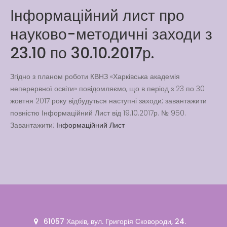
Latter match class
Інформаційний лист про
New Friends Everyday at
науково-методичні заходи з
Kiddie
23.10 по 30.10.2017р.
Згідно з планом роботи КВНЗ «Харківська академія
неперервної освіти» повідомляємо, що в період з 23 по 30
жовтня 2017 року відбудуться наступні заходи; завантажити
повністю Інформаційний Лист від 19.10.2017р. № 950.
Завантажити:
Інформаційний Лист
61057 Харків, вул. Григорія Сковороди, 24.