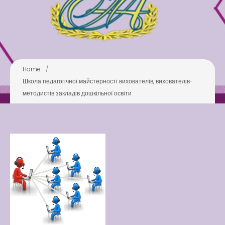
Pool
Play is Our Brain’s Favorite
Way
Latter match class
Home
/
New Friends Everyday at
Школа педагогічної майстерності вихователів, вихователів-
Kiddie
методистів закладів дошкільної освіти
Latter match class
Swimming Lessons at New
Pool
Play is Our Brain’s Favorite