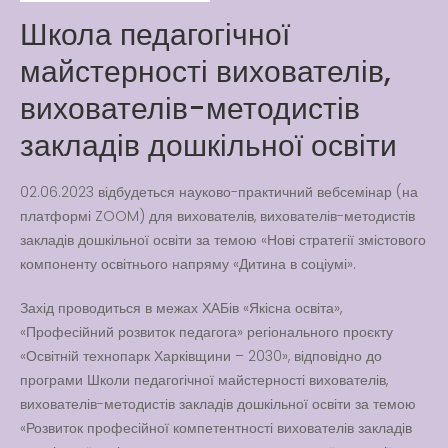
Way
Школа педагогічної
Latter match class
майстерності вихователів,
New Friends Everyday at
Kiddie
вихователів-методистів
закладів дошкільної освіти
02.06.2023 відбудеться науково-практичний вебсемінар (на
платформі ZOOM) для вихователів, вихователів-методистів
закладів дошкільної освіти за темою «Нові стратегії змістового
компоненту освітнього напряму «Дитина в соціумі».
Захід проводиться в межах ХАБів «Якісна освіта»,
«Професійний розвиток педагога» регіонального проєкту
«Освітній технопарк Харківщини – 2030», відповідно до
програми Школи педагогічної майстерності вихователів,
вихователів-методистів закладів дошкільної освіти за темою
«Розвиток професійної компетентності вихователів закладів