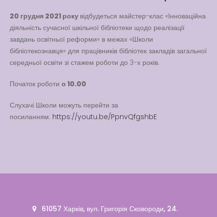
Latter match class
20 грудня 2021 року
відбудеться майстер-клас «Інноваційна
New Friends Everyday at
діяльність сучасної шкільної бібліотеки щодо реалізації
Kiddie
завдань освітньої реформи» в межах «Школи
бібліотекознавця» для працівників бібліотек закладів загальної
середньої освіти зі стажем роботи до 3-х років.
Початок роботи
о 10.00
Слухачі Школи можуть перейти за
посиланням:
https://youtu.be/PpnvQfgshbE
61057 Харків, вул. Григорія Сковороди, 24.