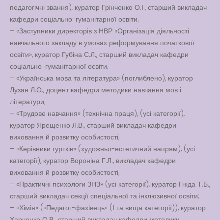
педагогічні звання), куратор Грінченко О.І., старший викладач
кафедри соціально-гуманітарної освіти;
– «Заступники директорів з НВР «Організація діяльності
навчального закладу в умовах реформування початкової
освіти», куратор Губіна С.Л., старший викладач кафедри
соціально-гуманітарної освіти;
– «Українська мова та література» (поглиблено), куратор
Лузан Л.О., доцент кафедри методики навчання мов і
літератури;
– «Трудове навчання» (технічна праця), (усі категорії),
куратор Ярещенко Л.В., старший викладач кафедри
виховання й розвитку особистості;
– «Керівники гуртків» (художньо-естетичний напрям), (усі
категорії), куратор Вороніна Г.Л., викладач кафедри
виховання й розвитку особистості;
– «Практичні психологи ЗНЗ» (усі категорії), куратор Гніда Т.Б.,
старший викладач секції спеціальної та інклюзивної освіти;
– «Хімія» («Педагог-фахівець» (І та вища категорії)), куратор
Харченко О.В., старший викладач кафедри методики