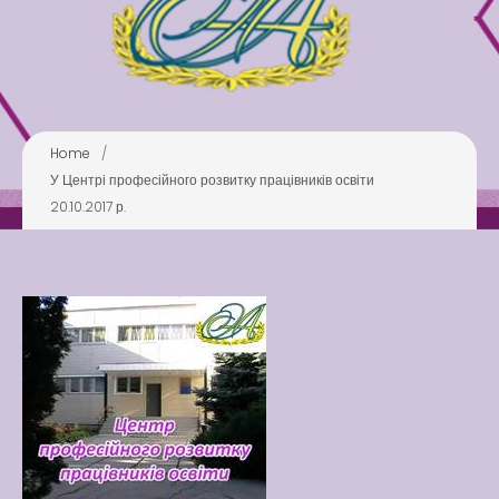
Swimming Lessons at New
Pool
Play is Our Brain’s Favorite
Way
Latter match class
Home
/
У Центрі професійного розвитку працівників освіти
New Friends Everyday at
20.10.2017 р.
Kiddie
Latter match class
Swimming Lessons at New
Pool