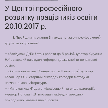
Play is Our Brain’s Favorite
У Центрі професійного
Way
розвитку працівників освіти
Latter match class
New Friends Everyday at
20.10.2017 р.
Kiddie
1. Пройшли навчання (І тиждень, за очною формою)
групи за напрямами:
– «Завідувачі ДНЗ» (стаж роботи до 5 років), куратор Кугуєнко
Н.Ф., старший викладач кафедри дошкільної та початкової
освіти;
– «Англійська мова» (Спеціаліст та ІІ категорія) куратор
Казачінер О.С., старший викладач кафедри методики
навчання мов і літератури;
– «Математика «Педагог-фахівець» (І та вища категорії),
куратор Попова Т.В., викладач кафедри методики
природничо-математичної освіти.