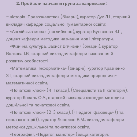
2. Пройшли навчання групи за напрямами:
Вакансії
– «Історія. Правознавство» (бінарні), куратор Дух Л.І., старший
викладач кафедри соціально-гуманітарної освіти;
Вакансії
,
Публічна
– «Англійська мова» (поглиблено), куратор Булгакова В.Г.,
інформація
доцент кафедри методики навчання мов і літератури;
Читати далі
– «Фізична культура. Захист Вітчизни» (бінарні), куратор
Волкова І.В., старший викладач кафедри виховання й
розвитку особистості;
– «Математика. Інформатика» (бінарні), куратор Кравченко
З.І., старший викладач кафедри методики природничо-
математичної освіти;
– «Початкові класи» (4-1 класи), (Спеціалісти та ІІ категорія),
куратор Коваль О.А., старший викладач кафедри методики
дошкільної та початкової освіти;
– «Початкові класи» (2-3 класи), («Педагог-фахівець» (І та
вища категорії)), куратор Лященко В.М., викладач кафедри
методики дошкільної та початкової освіти;
– «Географія», «Педагог-майстер» (вища категорія,