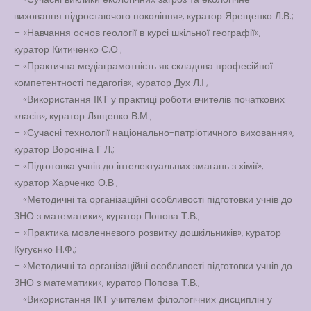
виховання підростаючого покоління», куратор Ярещенко Л.В.;
– «Навчання основ геології в курсі шкільної географії»,
куратор Китиченко С.О.;
– «Практична медіаграмотність як складова професійної
компетентності педагогів», куратор Дух Л.І.;
– «Використання ІКТ у практиці роботи вчителів початкових
класів», куратор Лященко В.М.;
– «Сучасні технології національно-патріотичного виховання»,
куратор Вороніна Г.Л.;
– «Підготовка учнів до інтелектуальних змагань з хімії»,
куратор Харченко О.В.;
– «Методичні та організаційні особливості підготовки учнів до
ЗНО з математики», куратор Попова Т.В.;
– «Практика мовленнєвого розвитку дошкільників», куратор
Кугуєнко Н.Ф.;
– «Методичні та організаційні особливості підготовки учнів до
ЗНО з математики», куратор Попова Т.В.;
– «Використання ІКТ учителем філологічних дисциплін у