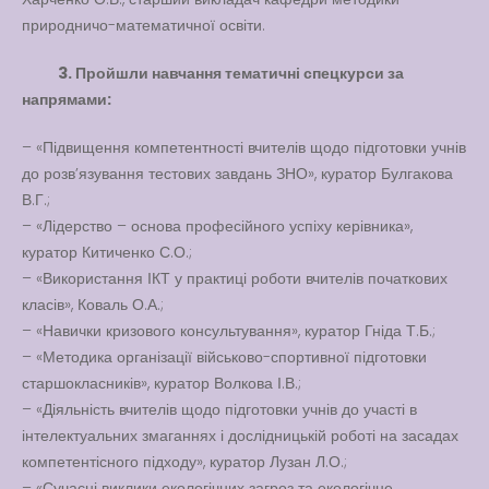
природничо-математичної освіти.
3. Пройшли навчання тематичні спецкурси за
напрямами:
– «Підвищення компетентності вчителів щодо підготовки учнів
до розв’язування тестових завдань ЗНО», куратор Булгакова
В.Г.;
– «Лідерство – основа професійного успіху керівника»,
куратор Китиченко С.О.;
– «Використання ІКТ у практиці роботи вчителів початкових
класів», Коваль О.А.;
– «Навички кризового консультування», куратор Гніда Т.Б.;
– «Методика організації військово-спортивної підготовки
старшокласників», куратор Волкова І.В.;
– «Діяльність вчителів щодо підготовки учнів до участі в
інтелектуальних змаганнях і дослідницькій роботі на засадах
компетентісного підходу», куратор Лузан Л.О.;
– «Сучасні виклики екологічних загроз та екологічне