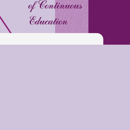
Pool
Play is Our Brain’s Favorite
Way
Latter match class
New Friends Everyday at
Kiddie
Latter match class
Swimming Lessons at New
Pool
Play is Our Brain’s Favorite
Way