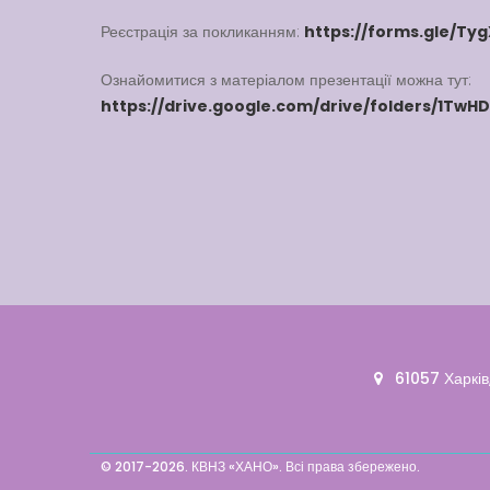
Реєстрація за покликанням:
https://forms.gle/Ty
Ознайомитися з матеріалом презентації можна тут:
https://drive.google.com/drive/folders/1Tw
61057 Харків,
© 2017-2026. КВНЗ «ХАНО». Всі права збережено.