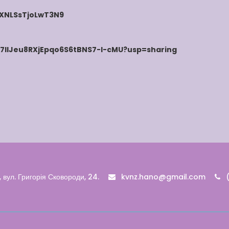
gXNLSsTjoLwT3N9
HD7IlJeu8RXjEpqo6S6tBNS7-l-cMU?usp=sharing
 вул. Григорія Сковороди, 24.
kvnz.hano@gmail.com