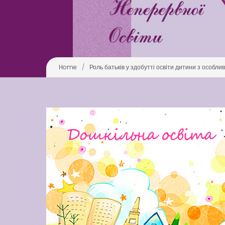
Home
/
Роль батьків у здобутті освіти дитини з особл