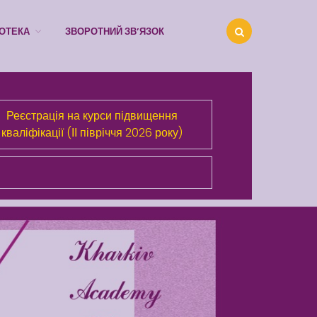
ІОТЕКА
ЗВОРОТНИЙ ЗВ’ЯЗОК
Про Академію
Розділи сайта
Реєстрація на курси підвищення
кваліфікації (ІІ півріччя 2026 року)
Публічна інформація
Анонси
Бібліотека
Зворотний зв’язок
Latter match class
Swimming Lessons at New