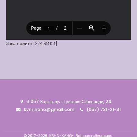
Вакансії
Вакансії
,
Публічна
інформація
Читати далі
Завантажити [224.98 KB]
61057 Харків, вул. Григорія Сковороди, 24.
kvnz.hano@gmail.com
(057) 731-21-31
© 2017-2026. КВНЗ «ХАНО». Всі права збережено.