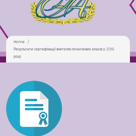
Pool
Play is Our Brain’s Favorite
Way
Latter match class
New Friends Everyday at
Home
/
Kiddie
Результати сертифікації вчителів початкових класів у 2019
році
Latter match class
Swimming Lessons at New
Pool
Play is Our Brain’s Favorite
Way