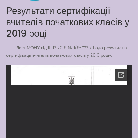
Latter match class
Результати сертифікації
New Friends Everyday at
вчителів початкових класів у
Kiddie
2019 році
Лист МОНУ від 19.12.2019 № 1/9-772 «Щодо результатів
сертифікації вчителів початкових класів у 2019 році».