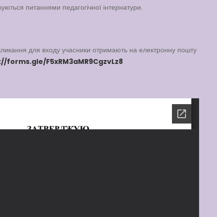
куються питаннями педагогічної інтернатури.
ликання для входу учасники отримають на електронну пошту
://forms.gle/F5xRM3aMR9CgzvLz8