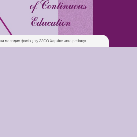
Pool
Play is Our Brain’s Favorite
Way
Latter match class
ки молодих фахівців у ЗЗСО Харківського регіону»
New Friends Everyday at
Kiddie
Latter match class
Swimming Lessons at New
Pool
Play is Our Brain’s Favorite