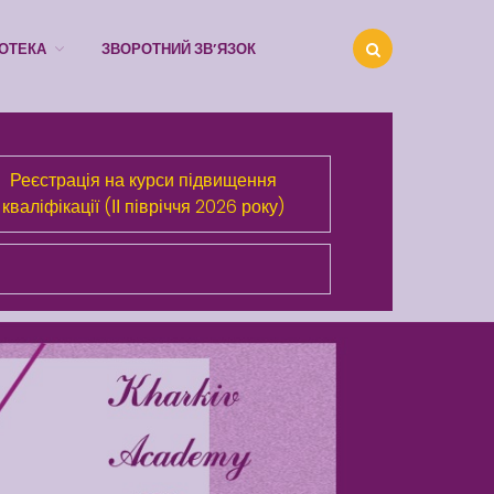
ІОТЕКА
ЗВОРОТНИЙ ЗВ’ЯЗОК
Про Академію
Реєстрація на курси підвищення
Розділи сайта
кваліфікації (ІІ півріччя 2026 року)
Публічна інформація
Анонси
Бібліотека
Зворотний зв’язок
Latter match class
Swimming Lessons at New