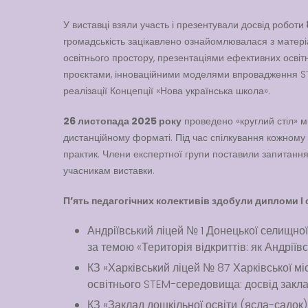
У виставці взяли участь і презентували досвід роботи
громадськість зацікавлено ознайомлювалася з матері
освітнього простору, презентаціями ефективних осві
проєктами, інноваційними моделями впровадження STE
реалізації Концепції «Нова українська школа».
26 листопада 2025 року
проведено «круглий стіл» м
дистанційному форматі. Під час спілкування кожному 
практик. Члени експертної групи поставили запитання
учасникам виставки.
П’ять педагогічних колективів здобули дипломи І 
Андріївський ліцей № 1 Донецької селищної
за темою «Територія відкриттів: як Андріїв
КЗ «Харківський ліцей № 87 Харківської мі
освітнього STEM-середовища: досвід закла
КЗ «Заклад дошкільної освіти (ясла-садок)