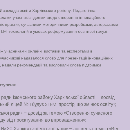
8
закладів освіти Харківського регіону. Педагогічна
алами учасників: ідеями щодо створення інноваційного
тніх практик, сучасними методичними розробками, авторськими
M-технологій в умовах реформування освітньої галузі,
іж учасниками онлайн-виставки та експертами в
учасникові надавалося слово для презентації інноваційних
, надали рекомендації та висловили слова підтримки
ступеня:
 ради Ізюмського району Харківської області – досвід
ський ліцей № 1 будує STEM-простір, що змінює освіту»;
ської ради» – досвід за темою «Створення сучасного
ду від проєктування до впровадження»;
 № 30 Харківської міської ради» – досвід за темою «Від