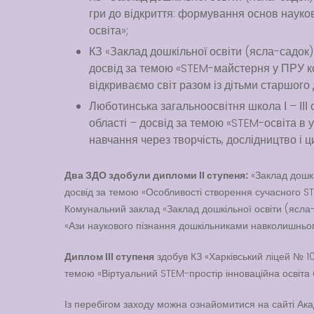
гри до відкриття: формування основ науко
освіта»;
КЗ «Заклад дошкільної освіти (ясла-садок)
досвід за темою «STEM-майстерня у ПРУ ко
відкриваємо світ разом із дітьми старшого 
Люботинська загальноосвітня школа І – ІІІ
області – досвід за темою «STEM-освіта в
навчання через творчість, дослідництво і ц
Два ЗДО здобули дипломи ІІ ступеня:
«Заклад дошкі
досвід за темою «Особливості створення сучасного S
Комунальний заклад «Заклад дошкільної освіти (ясла-
«Ази наукового пізнання дошкільниками навколишнього
Диплом ІІІ ступеня
здобув КЗ «Харківський ліцей № 106
темою «Віртуальний STEM-простір інноваційна освіта б
Із перебігом заходу можна ознайомитися на сайті Акад