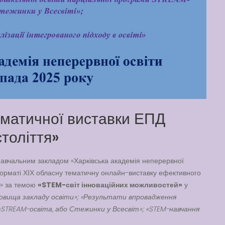
ематичної виставки ЕПД
толіття»
вчальним закладом «Харківська академія неперервної
форматі ХІХ обласну тематичну онлайн-виставку ефективного
я» за темою
«STEM-світ інноваційних можливостей»
у
овища закладу освіти»; «Результати впровадження
«STREAM-освіта, або Стежинки у Всесвіт»; «STEM-навчання