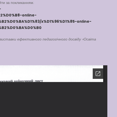
ейти за покликанням:
-
%D0%B8-online-
2%D0%BA%D1%83/x%D1%96%D1%85-online-
%B2%D0%BA%D0%B0
-виставки ефективного педагогічного досвіду «Освіта