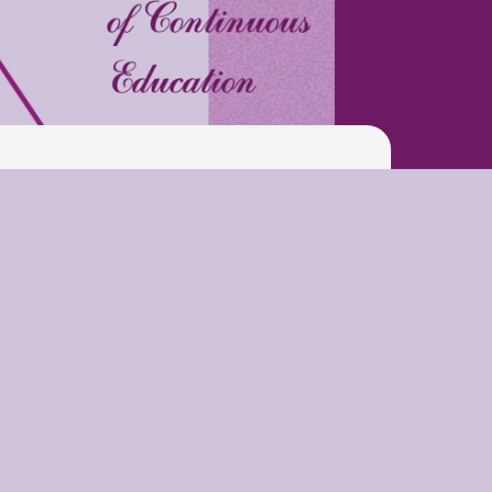
Latter match class
Swimming Lessons at New
Pool
Play is Our Brain’s Favorite
Way
Latter match class
New Friends Everyday at
Kiddie
Latter match class
Swimming Lessons at New
Pool