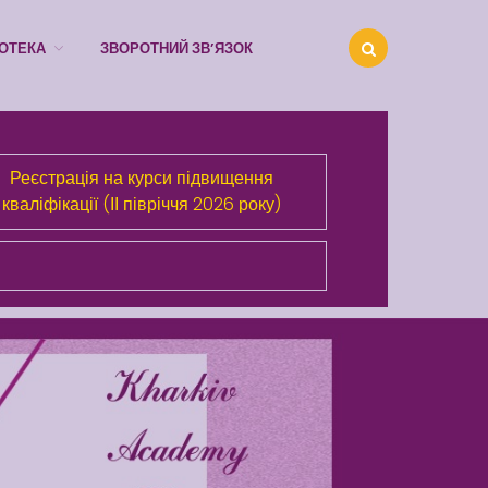
ІОТЕКА
ЗВОРОТНИЙ ЗВ’ЯЗОК
Реєстрація на курси підвищення
кваліфікації (ІІ півріччя 2026 року)
Про Академію
Розділи сайта
Публічна інформація
Анонси
Бібліотека
Зворотний зв’язок