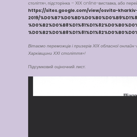
століття», підсторінка – ХІХ online-виставка, або пер
https://sites.google.com/view/osvita-kharkiv
2019/%D0%B7%D0%BD%D0%B0%D0%B9%D1%82
%D0%B2%D0%B8%D1%81%D1%82%D0%B0%D0%B
%D0%B2%D0%B8%D1%81%D1%82%D0%B0%D0
Вітаємо переможців і призерів ХІХ обласної онлайн
Харківщини ХХІ століття»!
Підсумковий оціночний лист: