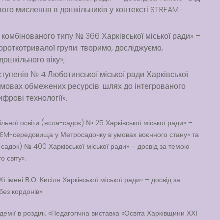
вого мислення в дошкільників у контексті STREAM-
 комбінованого типу № 366 Харківської міської ради» –
роткотривалої групи: творимо, досліджуємо,
дошкільного віку»;
 ступенів № 4 Люботинської міської ради Харківської
 умовах обмежених ресурсів: шлях до інтегрованого
ифрові технології».
льної освіти (ясла-садок) № 25 Харківської міської ради» –
TEM-середовища у Метросадочку в умовах воєнного стану» та
садок) № 400 Харківської міської ради» – досвід за темою
 світу».
 імені В.О. Кисіля Харківської міської ради» – досвід за
ез кордонів».
емії в розділі: «Педагогічна виставка «Освіта Харківщини ХХІ