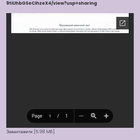
9tiUhbGSeClhzeX4/view?usp=sharing
Завантажити [5.98 MB]