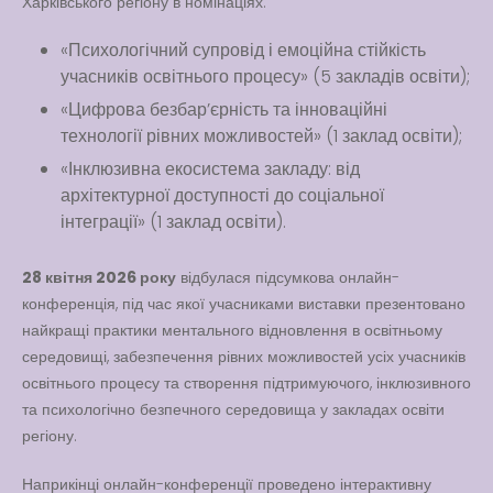
Харківського регіону в номінаціях:
«Психологічний супровід і емоційна стійкість
учасників освітнього процесу» (5 закладів освіти);
Вакансії
«Цифрова безбар’єрність та інноваційні
технології рівних можливостей» (1 заклад освіти);
Вакансії
,
Публічна
«Інклюзивна екосистема закладу: від
інформація
архітектурної доступності до соціальної
Читати далі
інтеграції» (1 заклад освіти).
28 квітня 2026 року
відбулася підсумкова онлайн-
конференція, під час якої учасниками виставки презентовано
найкращі практики ментального відновлення в освітньому
середовищі, забезпечення рівних можливостей усіх учасників
освітнього процесу та створення підтримуючого, інклюзивного
та психологічно безпечного середовища у закладах освіти
регіону.
Наприкінці онлайн-конференції проведено інтерактивну