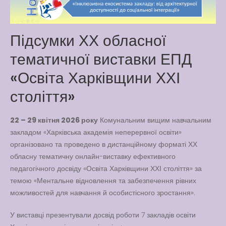
Pool
Play is Our Brain’s Favorite
Підсумки ХХ обласної
Way
тематичної виставки ЕПД
Latter match class
New Friends Everyday at
«Освіта Харківщини ХХІ
Kiddie
століття»
22 – 29 квітня 2026 року
Комунальним вищим навчальним
закладом «Харківська академія неперервної освіти»
організовано та проведено в дистанційному форматі ХХ
обласну тематичну онлайн-виставку ефективного
педагогічного досвіду «Освіта Харківщини ХХІ століття» за
темою «Ментальне відновлення та забезпечення рівних
можливостей для навчання й особистісного зростання».
У виставці презентували досвід роботи 7 закладів освіти