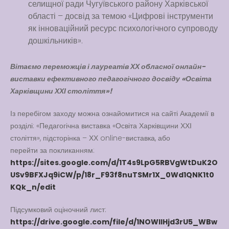
селищної ради Чугуївського району Харківської
області – досвід за темою «Цифрові інструменти
як інноваційний ресурс психологічного супроводу
дошкільників».
Вітаємо переможців і лауреатів ХХ обласної онлайн-
виставки ефективного педагогічного досвіду «Освіта
Харківщини ХХІ століття»!
Із перебігом заходу можна ознайомитися на сайті Академії в
розділі: «Педагогічна виставка «Освіта Харківщини ХХІ
століття», підсторінка – ХХ online-виставка, або
перейти за покликанням:
https://sites.google.com/d/1T4s9LpG5RBVgWtDuK2O
USv9BFXJq9iCW/p/18r_F93f8nuTSMr1X_0Wd1QNK1t0
KQk_n/edit
Підсумковий оціночний лист:
https://drive.google.com/file/d/1NOWIIHjd3rU5_WBw