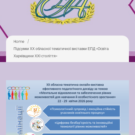
Latter match class
Swimming Lessons at New
Pool
Play is Our Brain’s Favorite
Home
/
Way
Підсумки ХХ обласної тематичної виставки ЕПД «Освіта
Latter match class
Харківщини ХХІ століття»
New Friends Everyday at
Kiddie
Latter match class
Swimming Lessons at New