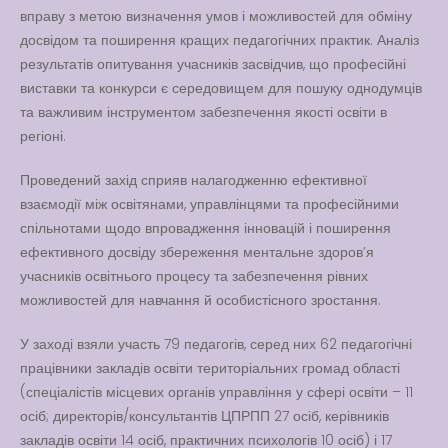
вправу з метою визначення умов і можливостей для обміну
досвідом та поширення кращих педагогічних практик. Аналіз
результатів опитування учасників засвідчив, що професійні
виставки та конкурси є середовищем для пошуку однодумців
та важливим інструментом забезпечення якості освіти в
регіоні.
Проведений захід сприяв налагодженню ефективної
взаємодії між освітянами, управлінцями та професійними
спільнотами щодо впровадження інновацій і поширення
ефективного досвіду збереження ментальне здоров’я
учасників освітнього процесу та забезпечення рівних
можливостей для навчання й особистісного зростання.
У заході взяли участь 79 педагогів, серед них 62 педагогічні
працівники закладів освіти територіальних громад області
(спеціалістів місцевих органів управління у сфері освіти – 11
осіб; директорів/консультантів ЦПРПП 27 осіб, керівників
закладів освіти 14 осіб, практичних психологів 10 осіб) і 17