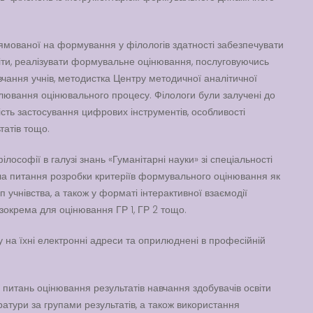
ямованої на формування у філологів здатності забезпечувати
іти, реалізувати формувальне оцінювання, послуговуючись
чання учнів, методистка Центру методичної аналітичної
ювання оцінювального процесу. Філологи були залучені до
ість застосування цифрових інструментів, особливості
татів тощо.
ософії в галузі знань «Гуманітарні науки» зі спеціальності
ла питання розробки критеріїв формувального оцінювання як
учнівства, а також у форматі інтерактивної взаємодії
 зокрема для оцінювання ГР 1, ГР 2 тощо.
 на їхні електронні адреси та оприлюднені в професійній
з питань оцінювання результатів навчання здобувачів освіти
ератури за групами результатів, а також використання