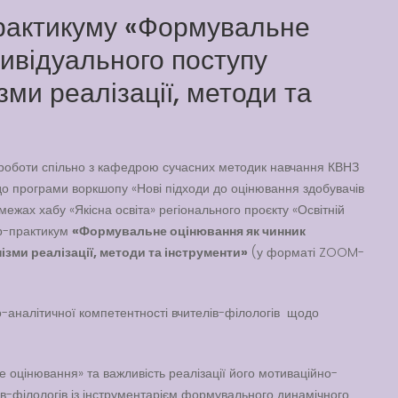
рактикуму «Формувальне
дивідуального поступу
зми реалізації, методи та
роботи спільно з кафедрою сучасних методик навчання КВНЗ
 до програми воркшопу «Нові підходи до оцінювання здобувачів
у межах хабу «Якісна освіта» регіонального проєкту «Освітній
р-практикум
«Формувальне оцінювання як чинник
ізми реалізації, методи та інструменти»
(у форматі ZOOM-
-аналітичної компетентності вчителів-філологів щодо
 оцінювання» та важливість реалізації його мотиваційно-
ів-філологів із інструментарієм формувального динамічного