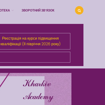
ІОТЕКА
ЗВОРОТНИЙ ЗВ’ЯЗОК
Про Академію
Реєстрація на курси підвищення
Розділи сайта
кваліфікації (ІІ півріччя 2026 року)
Публічна інформація
Анонси
Бібліотека
Зворотний зв’язок
Latter match class
Swimming Lessons at New