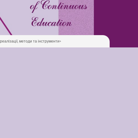
Pool
Play is Our Brain’s Favorite
Way
Latter match class
New Friends Everyday at
реалізації, методи та інструменти»
Kiddie
Latter match class
Swimming Lessons at New
Pool
Play is Our Brain’s Favorite
Way