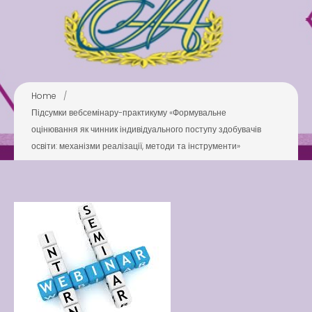
Swimming Lessons at New
Pool
Play is Our Brain’s Favorite
Way
Latter match class
Home
/
New Friends Everyday at
Підсумки вебсемінару-практикуму «Формувальне
Kiddie
оцінювання як чинник індивідуального поступу здобувачів
освіти: механізми реалізації, методи та інструменти»
Latter match class
Swimming Lessons at New
Pool
Play is Our Brain’s Favorite