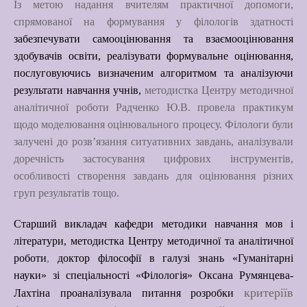
Із метою надання вчителям практичної допомоги,
спрямованої на формування у філологів здатності
забезпечувати самооцінювання та взаємооцінювання
здобувачів освіти, реалізувати формувальне оцінювання,
послуговуючись визначеним алгоритмом та аналізуючи
результати навчання учнів,
методистка Центру методичної
аналітичної роботи Радченко Ю.В. провела
практикум
щодо моделювання оцінювального процесу
.
Філологи були
залучені до розв’язання ситуативних завдань, аналізували
доречність застосування цифрових інструментів,
особливості створення завдань для оцінювання різних
груп результатів тощо.
Старший викладач кафедри методики навчання мов і
літератури, методистка Центру методичної та аналітичної
роботи
,
доктор філософії в галузі знань «Гуманітарні
науки» зі спеціальності «Філологія» Оксана Румянцева-
критеріїв
Лахтіна
проаналізувала питання розробки