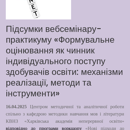
Way
Latter match class
New Friends Everyday at
Підсумки вебсемінару-
Kiddie
практикуму «Формувальне
оцінювання як чинник
індивідуального поступу
здобувачів освіти: механізми
реалізації, методи та
інструменти»
16.04.2025
Центром методичної та аналітичної роботи
спільно з кафедрою методики навчання мов і літератури
КВНЗ «Харківська академія неперервної освіти»
відповідно до програми воркшопу
«Нові підходи до