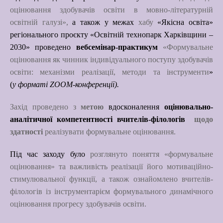
оцінювання здобувачів освіти в мовно-літературній
Вакансії
освітній галузі»,
а також
у межах
хабу
«Якісна освіта»
регіонального проєкту «Освітній технопарк Харківщини –
Вакансії
,
Публічна
інформація
2030»
проведено
вебсемінар-практикум
«
Формувальне
оцінювання як чинник індивідуального поступу здобувачів
Читати далі
освіти: механізми реалізації, методи та інструменти
»
(
у форматі
ZOOM
-конференції).
Захід проведено з
метою
в
досконалення
оцінювально-
аналітичної компетентності вчителів-філологів
щодо
здатності
реалізувати формувальне оцінювання.
Під час заходу було
розглянуто поняття «формувальне
оцінювання» та
важливість реалізації його мотиваційно-
стимулювальної функції, а
також ознайомлено вчителів-
філологів із інструментарієм формувального динамічного
оцінювання прогресу здобувачів освіти.