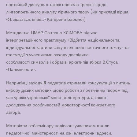
поетичний дискурс, а також провела тренінг щодо
лінгвопоетичного аналізу ліричного твору (на прикладі вірша
«Я, здається, впав…» Катерини Бабкіної).
Методистка ЦМАР Світлана КЛІМОВА під час
інтерпретаційного практикуму «Відбиття національної та
індивідуальної картини світу в площині поетичного тексту» та
взаємодії з учасниками заходу дослідила
особливості символів і образів-архетипів збірки В.Стуса
«Палімпсести».
Наприкінці заходу
5
педагогів отримали консультації з питань
вибору дієвих методик щодо роботи з поетичним твором під
час уроків української мови та літератури; а також
дослідження особливостей мовотворчості конкретного
автора.
Матеріали вебсемінару надіслані учасникам школи
педагогічної майстерності на їхні електронні адреси.