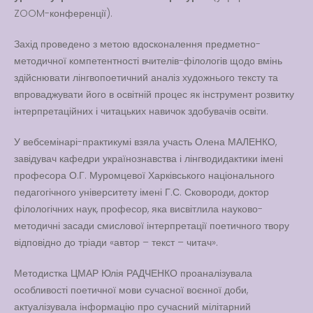
ZOOM-конференції).
Вакансії
Захід проведено з метою вдосконалення предметно-
Вакансії
,
Публічна
методичної компетентності вчителів-філологів щодо вмінь
інформація
здійснювати лінгвопоетичний аналіз художнього тексту та
Читати далі
впроваджувати його в освітній процес як інструмент розвитку
інтерпретаційних і читацьких навичок здобувачів освіти.
У вебсемінарі-практикумі взяла участь Олена МАЛЕНКО,
завідувач кафедри українознавства і лінгводидактики імені
професора О.Г. Муромцевої Харківського національного
педагогічного університету імені Г.С. Сковороди, доктор
філологічних наук, професор, яка висвітлила науково-
методичні засади смислової інтерпретації поетичного твору
відповідно до тріади «автор – текст – читач».
Методистка ЦМАР Юлія РАДЧЕНКО проаналізувала
особливості поетичної мови сучасної воєнної доби,
актуалізувала інформацію про сучасний мілітарний