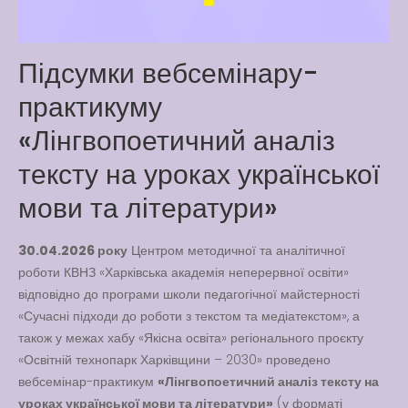
Way
Latter match class
Підсумки вебсемінару-
New Friends Everyday at
Kiddie
практикуму
«Лінгвопоетичний аналіз
тексту на уроках української
мови та літератури»
30.04.2026 року
Центром методичної та аналітичної
роботи КВНЗ «Харківська академія неперервної освіти»
відповідно до програми школи педагогічної майстерності
«Сучасні підходи до роботи з текстом та медіатекстом», а
також у межах хабу «Якісна освіта» регіонального проєкту
«Освітній технопарк Харківщини – 2030» проведено
вебсемінар-практикум
«Лінгвопоетичний аналіз тексту на
уроках української мови та літератури»
(у форматі