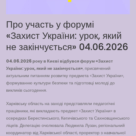
Way
Latter match class
Про участь у форумі
New Friends Everyday at
«Захист України: урок, який
Kiddie
не закінчується» 04.06.2026
04.06.2026 року в Києві відбувся форум «Захист
України: урок, який не закінчується»
, присвячений
актуальним питанням розвитку предмета «Захист України»,
формуванню культури безпеки та підготовці молоді до
викликів сьогодення.
Харківську область на заході представляли педагогічні
працівники, які викладають предмет «Захист України» в
осередках Берестинського, Кегичівського та Сахновщинського
ліцеїв. Делегацію очолювала Людмила Лузан, регіональний
координатор від Харківської області, проректор з навчальної