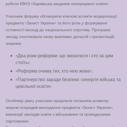
роботи КВНЗ «Харківська академія неперервної освіти».
Вакансії
Учасники форуму обговорили ключові аспекти модернізації
Вакансії
,
Публічна
предмета «Захист України» та його роль у формуванні
інформація
готовності молоді до національного спротиву. Програма
заходу охоплювала низку важливих дискусій і презентацій,
Читати далі
зокрема:
«Два роки реформи: що змінилося і хто за цим
стоїть»;
«Реформа очима тих, хто нею живе»;
«Партнерство заради безпеки: синергія війська та
цивільної освіти».
Особливу увагу учасники приділили питанням розвитку
мережі осередків викладання предмета «Захист України»,
взаємодії закладів освіти з військовими та громадськими
партнерами.