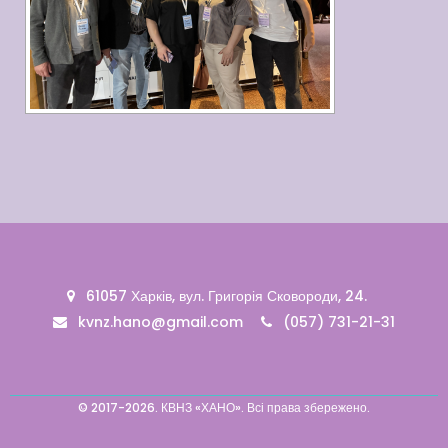
61057 Харків, вул. Григорія Сковороди, 24.
kvnz.hano@gmail.com
(057) 731-21-31
© 2017-2026. КВНЗ «ХАНО». Всі права збережено.