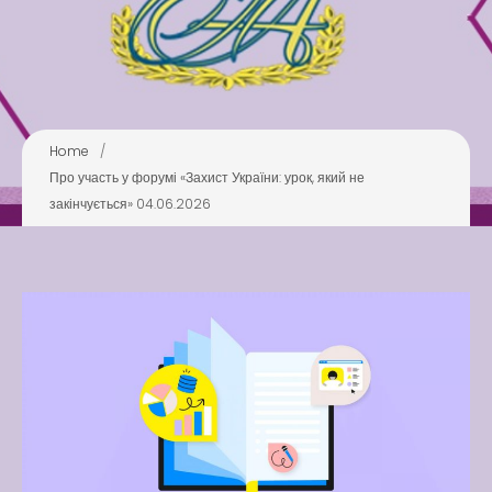
Swimming Lessons at New
Pool
Play is Our Brain’s Favorite
Way
Latter match class
Home
/
New Friends Everyday at
Про участь у форумі «Захист України: урок, який не
Kiddie
закінчується» 04.06.2026
Latter match class
Swimming Lessons at New
Pool
Play is Our Brain’s Favorite