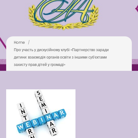
Latter match class
Swimming Lessons at New
Pool
Play is Our Brain’s Favorite
Way
Home
/
Latter match class
Про участь у дискусійному клубі «Партнерство заради
New Friends Everyday at
дитини: взаємодія органів освіти з іншими субʼєктами
Kiddie
захисту прав дітей у громаді»
Latter match class
Swimming Lessons at New
Pool