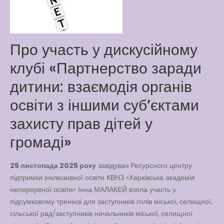
Play is Our Brain’s Favorite
Way
Latter match class
Про участь у дискусійному
New Friends Everyday at
клубі «Партнерство заради
Kiddie
дитини: взаємодія органів
освіти з іншими субʼєктами
захисту прав дітей у
громаді»
25 листопада 2025 року
завідувач Ресурсного центру
підтримки інклюзивної освіти КВНЗ «Харківська академія
неперервної освіти» Інна МАЛАКЕЙ взяла участь у
підсумковому тренінзі для заступників голів міської, селищної,
сільської рад/заступників начальників міської, селищної