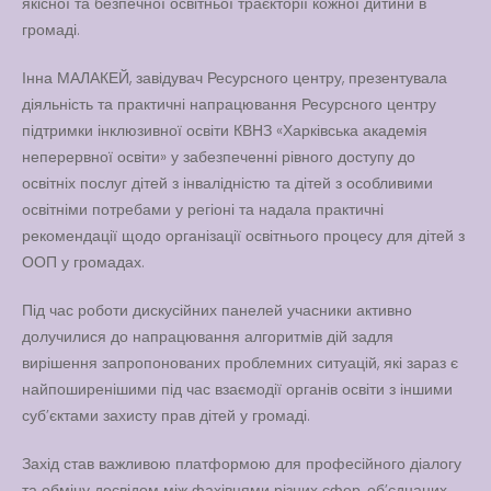
якісної та безпечної освітньої траєкторії кожної дитини в
громаді.
Інна МАЛАКЕЙ, завідувач Ресурсного центру, презентувала
діяльність та практичні напрацювання Ресурсного центру
підтримки інклюзивної освіти КВНЗ «Харківська академія
неперервної освіти» у забезпеченні рівного доступу до
освітніх послуг дітей з інвалідністю та дітей з особливими
освітніми потребами у регіоні та надала практичні
рекомендації щодо організації освітнього процесу для дітей з
ООП у громадах.
Під час роботи дискусійних панелей учасники активно
долучилися до напрацювання алгоритмів дій задля
вирішення запропонованих проблемних ситуацій, які зараз є
найпоширенішими під час взаємодії органів освіти з іншими
субʼєктами захисту прав дітей у громаді.
Захід став важливою платформою для професійного діалогу
та обміну досвідом між фахівцями різних сфер, об’єднаних