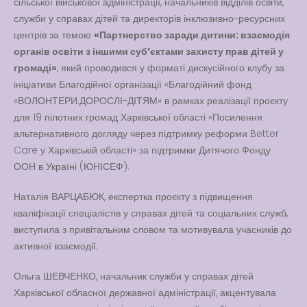
сільської військової адміністрації, начальників відділів освіти,
служби у справах дітей та директорів інклюзивно-ресурсних
центрів за темою
«Партнерство заради дитини: взаємодія
Вакансії
органів освіти з іншими субʼєктами захисту прав дітей у
громаді»
, який проводився у форматі дискусійного клубу за
Вакансії
,
Публічна
ініціативи Благодійної організації «Благодійний фонд
інформація
«ВОЛОНТЕРИ:ДОРОСЛІ-ДІТЯМ» в рамках реалізації проєкту
Читати далі
для 19 пілотних громад Харківської області «Посилення
альтернативного догляду через підтримку реформи Better
Care у Харківській області» за підтримки Дитячого Фонду
ООН в Україні (ЮНІСЕФ).
Наталія ВАРЦАБЮК, експертка проєкту з підвищення
кваліфікації спеціалістів у справах дітей та соціальних служб,
виступила з привітальним словом та мотивувала учасників до
активної взаємодії.
Ольга ШЕВЧЕНКО, начальник служби у справах дітей
Харківської обласної державної адміністрації, акцентувала