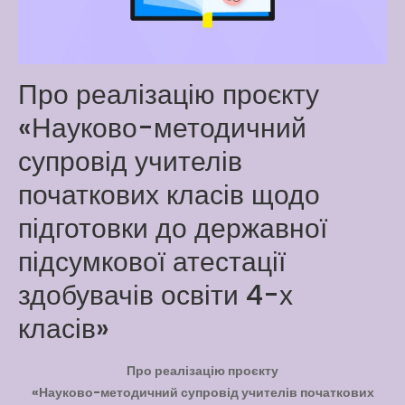
Way
Latter match class
New Friends Everyday at
Про реалізацію проєкту
Kiddie
«Науково-методичний
супровід учителів
початкових класів щодо
підготовки до державної
підсумкової атестації
здобувачів освіти 4-х
класів»
Про реалізацію проєкту
«Науково-методичний супровід учителів початкових