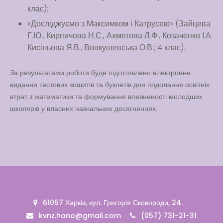
клас);
«Досліджуємо з Максимком і Катрусею» (Зайцева
Г.Ю., Кирпичова Н.С., Ахметова Л.Ф., Козаченко І.А.
Кисільова Я.В., Вовкушевська О.В.; 4 клас).
За результатами роботи буде підготовлено електронне
видання тестових зошитів та буклетів для подолання освітніх
втрат з математики та формування впевненості молодших
школярів у власних навчальних досягненнях.
61057 Харків, вул. Григорія Сковороди, 24.
kvnz.hano@gmail.com
(057) 731-21-31