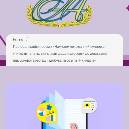
Swimming Lessons at New
Pool
Play is Our Brain’s Favorite
Way
Latter match class
Home
/
New Friends Everyday at
Про реалізацію проєкту «Науково-методичний супровід
Kiddie
учителів початкових класів щодо підготовки до державної
підсумкової атестації здобувачів освіти 4-х класів»
Latter match class
Swimming Lessons at New
Pool
Play is Our Brain’s Favorite