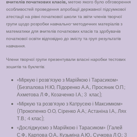
вчителів початкових класів,
метою якого було обговорення
особливостей проведення апробації державної підсумкової
атестації на рівні початкової школи та звіти членів творчої
групи щодо розробки навчально-методичних матеріалів з
математики для вчителів початкових класів та здобувачів
початкової освіти відповідно до змісту та груп результатів
навчання.
Члени творчої групи презентували власні наробки тестових
зошитів та буклетів:
«Міркую і розв’язую з Марійкою і Тарасиком»
(Безпалова Н.Ю, Підоренко А.А., Просяник О.П.;
Ахметова Л.Ф., Козаченко І.А.; 3 клас);
«Міркую та розв’язую з Катрусею і Максимком»
(Прокопенко О.О, Сіренко А.А.; Астаніна І.А., Лях
Т.В.; 4 клас);
«Досліджуємо з Марійкою і Тарасиком» (Галей
С.Ф., Карпова О.А., Кузьміна А.Ю., Сучкова Л.О.; 3