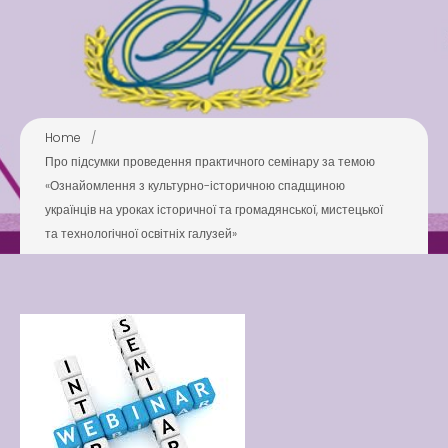
Pool
Play is Our Brain’s Favorite
Way
Latter match class
Home
/
New Friends Everyday at
Про підсумки проведення практичного семінару за темою
Kiddie
«Ознайомлення з культурно-історичною спадщиною
українців на уроках історичної та громадянської, мистецької
та технологічної освітніх галузей»
Latter match class
Swimming Lessons at New
Pool
Play is Our Brain’s Favorite