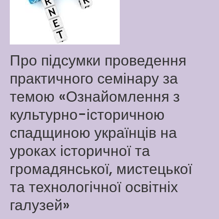
Way
Latter match class
New Friends Everyday at
Kiddie
Про підсумки проведення
практичного семінару за
темою «Ознайомлення з
культурно-історичною
спадщиною українців на
уроках історичної та
громадянської, мистецької
та технологічної освітніх
галузей»