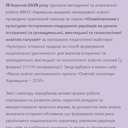
19 березня 2025 року
Центром методичної та аналітичної
Вакансії
роботи КВНЗ «Харківська академія неперервної освіти»
Вакансії
,
Публічна
проведено практичний семінар за темою
«Ознайомлення з
інформація
культурно-історичною спадщиною українців на уроках
історичної та громадянської, мистецької та технологічної
Читати далі
освітніх галузей»
за програмою педагогічної майстерні
«Культурно-історичні традиції як спосіб формування
національної ідентичності» для вчителів історичної та
громадянської, мистецької та технологічної освітніх галузей (у
форматі ZOOM-конференції). Захід відбувся в межах хабу
«Якісна освіта» регіонального проєкту «Освітній технопарк
Харківщини – 2030».
Зміст семінару передбачав активні форми роботи,
спрямовані на розвиток умінь педагогів складати та
використовувати практичні вправи, за допомогою яких можна
визначати історичні обставини, що формували певні риси
українського національного характеру, уявлення українців
про себе та найближче оточення, їх вплив на формування