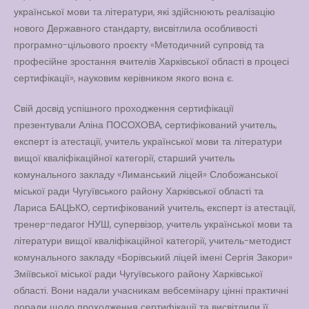
української мови та літератури, які здійснюють реалізацію
нового Державного стандарту, висвітлила особливості
програмно-цільового проєкту «Методичний супровід та
професійне зростання вчителів Харківської області в процесі
сертифікації», науковим керівником якого вона є.
Свій досвід успішного проходження сертифікації
презентували Аліна ПОСОХОВА, сертифікований учитель,
експерт із атестації, учитель української мови та літератури
вищої кваліфікаційної категорії, старший учитель
комунального закладу «Лиманський ліцей» Слобожанської
міської ради Чугуївського району Харківської області та
Лариса БАЦЬКО, сертифікований учитель, експерт із атестації,
тренер-педагог НУШ, супервізор, учитель української мови та
літератури вищої кваліфікаційної категорії, учитель-методист
комунального закладу «Борівський ліцей імені Сергія Закори»
Зміївської міської ради Чугуївського району Харківської
області. Вони надали учасникам вебсемінару цінні практичні
поради щодо проходження сертифікації та висвітлили її