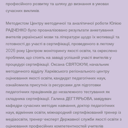
професійного розвитку та шляху до визнання в умовах
Вакансії
сучасних викликів.
Вакансії
,
Публічна
Методистом Центру методичної та аналітичної роботи Юлією
інформація
РАДЧЕНКО було проаналізовано результати анкетування
вчителів української мови та літератури щодо їх мотивації та
Читати далі
готовності до участі в сертифікації, проведеного в лютому
2026 року Центром моніторингу якості освіти, та окреслено
проблеми, що стоять на заваді успішній участі вчителів у
процедурі сертифікації. Оксана СВЯТОКУМ, начальник
методичного відділу Харківського регіонального центру
оцінювання якості освіти, кандидат педагогічних наук,
ознайомила присутніх із ресурсами для підготовки
педагогічних працівників до незалежного тестування як
складника сертифікації. Галина ДЕГТЯРЬОВА, завідувач
кафедри сучасних методик навчання, доктор педагогічних
наук, відмінник освіти, міжнародний сертифікований тренер із
медіаосвіти, тренер-експерт Державної служби якості освіти з
оцінювання професійних компетентностей учителів