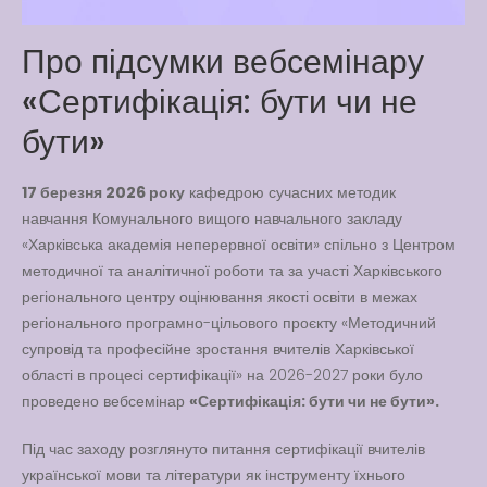
Way
Про підсумки вебсемінару
Latter match class
«Сертифікація: бути чи не
New Friends Everyday at
Kiddie
бути»
17 березня 2026 року
кафедрою сучасних методик
навчання Комунального вищого навчального закладу
«Харківська академія неперервної освіти» спільно з Центром
методичної та аналітичної роботи та за участі Харківського
регіонального центру оцінювання якості освіти в межах
регіонального програмно-цільового проєкту «Методичний
супровід та професійне зростання вчителів Харківської
області в процесі сертифікації» на 2026-2027 роки було
проведено вебсемінар
«Сертифікація: бути чи не бути».
Під час заходу розглянуто питання сертифікації вчителів
української мови та літератури як інструменту їхнього