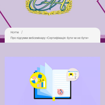
Swimming Lessons at New
Pool
Play is Our Brain’s Favorite
Way
Latter match class
Home
/
New Friends Everyday at
Про підсумки вебсемінару «Сертифікація: бути чи не бути»
Kiddie
Latter match class
Swimming Lessons at New
Pool
Play is Our Brain’s Favorite