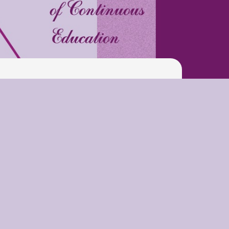
Play is Our Brain’s Favorite
Way
Latter match class
New Friends Everyday at
Kiddie
Latter match class
Swimming Lessons at New
Pool
Play is Our Brain’s Favorite
Way