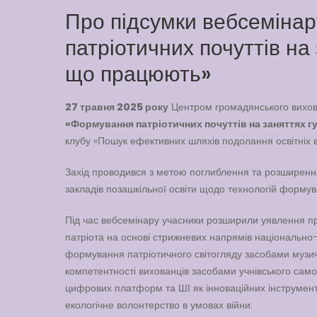
Про підсумки вебсеміна
патріотичних почуттів на 
що працюють»
27 травня 2025 року
Центром громадянського вихов
«Формування патріотичних почуттів на заняттях г
клубу «Пошук ефективних шляхів подолання освітніх вт
Захід проводився з метою поглиблення та розширення з
закладів позашкільної освіти щодо технологій формува
Під час вебсемінару учасники розширили уявлення п
патріота на основі стрижневих напрямів національно
формування патріотичного світогляду засобами музич
компетентності вихованців засобами учнівського са
цифрових платформ та ШІ як інноваційних інструмент
екологічне волонтерство в умовах війни.