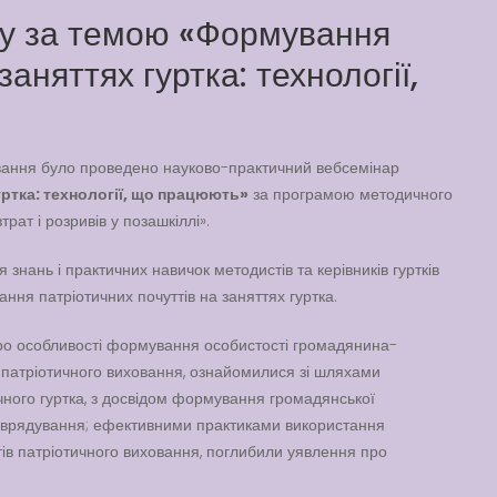
ру за темою «Формування
заняттях гуртка: технології,
ання було проведено науково-практичний вебсемінар
уртка: технології, що працюють»
за програмою методичного
рат і розривів у позашкіллі».
нань і практичних навичок методистів та керівників гуртків
ння патріотичних почуттів на заняттях гуртка.
ро особливості формування особистості громадянина-
-патріотичного виховання, ознайомилися зі шляхами
ного гуртка, з досвідом формування громадянської
моврядування; ефективними практиками використання
ів патріотичного виховання, поглибили уявлення про