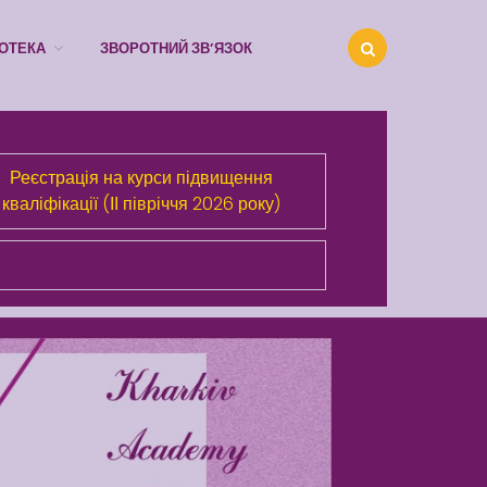
ІОТЕКА
ЗВОРОТНИЙ ЗВ’ЯЗОК
Про Академію
Розділи сайта
Реєстрація на курси підвищення
кваліфікації (ІІ півріччя 2026 року)
Публічна інформація
Анонси
Бібліотека
Зворотний зв’язок
Latter match class
Swimming Lessons at New
Pool