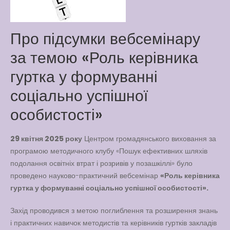
Latter match class
New Friends Everyday at
Про підсумки вебсемінару
Kiddie
за темою «Роль керівника
гуртка у формуванні
соціально успішної
особистості»
29 квітня 2025 року
Центром громадянського виховання за
програмою методичного клубу «Пошук ефективних шляхів
подолання освітніх втрат і розривів у позашкіллі» було
проведено науково-практичний вебсемінар
«Роль керівника
гуртка у формуванні соціально успішної особистості».
Захід проводився з метою поглиблення та розширення знань
і практичних навичок методистів та керівників гуртків закладів