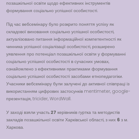
позашкільної освіти щодо ефективних інструментів
Вакансії
формування соціально успішної особистості.
Вакансії
,
Публічна
інформація
Під час вебсемінару було розкрито поняття успіху як
складової виховання соціально успішної особистості,
Читати далі
актуалізовано питання інформаційної компетентності як
чинника успішної соціалізації особистості, розширено
уявлення про потенціал позашкільної освіти у формуванні
соціально успішної особистості в сучасних умовах,
ознайомлено з ефективними практиками формування
соціально успішної особистості засобами етнопедагогіки.
Учасники вебсемінару були залучені до активної співпраці із
використанням цифрових застосунків mentimeter, google-
презентація, tricider, WordWall.
У заході взяли участь
27
керівників гуртка та методистів
закладів позашкільної освіти Харківської області, з них
6
з м.
Харкова.