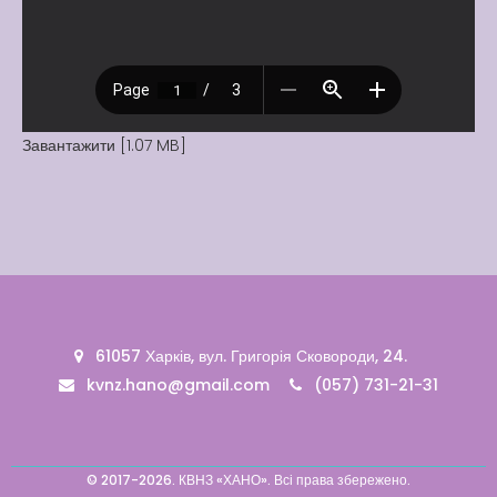
Вакансії
Вакансії
,
Публічна
інформація
Читати далі
Завантажити [1.07 MB]
61057 Харків, вул. Григорія Сковороди, 24.
kvnz.hano@gmail.com
(057) 731-21-31
© 2017-2026. КВНЗ «ХАНО». Всі права збережено.