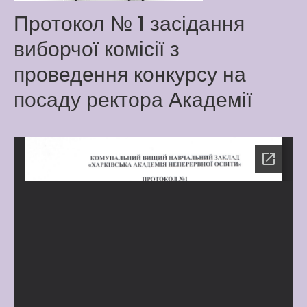
Latter match class
Протокол № 1 засідання
New Friends Everyday at
виборчої комісії з
Kiddie
проведення конкурсу на
посаду ректора Академії