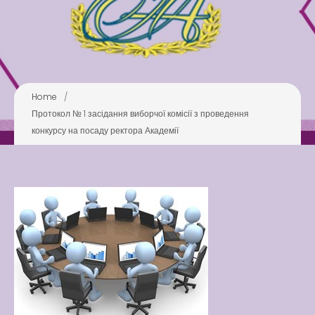
Pool
Play is Our Brain’s Favorite
Way
Latter match class
New Friends Everyday at
Home
/
Kiddie
Протокол № 1 засідання виборчої комісії з проведення
конкурсу на посаду ректора Академії
Latter match class
Swimming Lessons at New
Pool
Play is Our Brain’s Favorite
Way