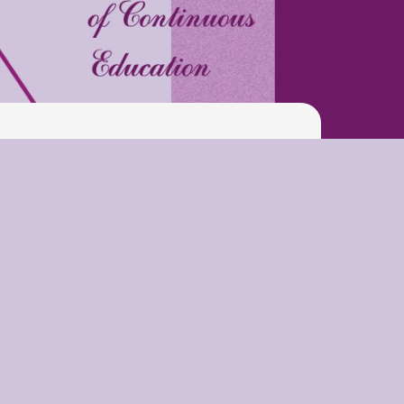
Pool
Play is Our Brain’s Favorite
Way
Latter match class
New Friends Everyday at
Kiddie
Latter match class
Swimming Lessons at New
Pool
Play is Our Brain’s Favorite
Way