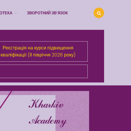
ІОТЕКА
ЗВОРОТНИЙ ЗВ’ЯЗОК
Про Академію
Реєстрація на курси підвищення
Розділи сайта
кваліфікації (ІІ півріччя 2026 року)
Публічна інформація
Анонси
Бібліотека
Зворотний зв’язок
Latter match class
Swimming Lessons at New