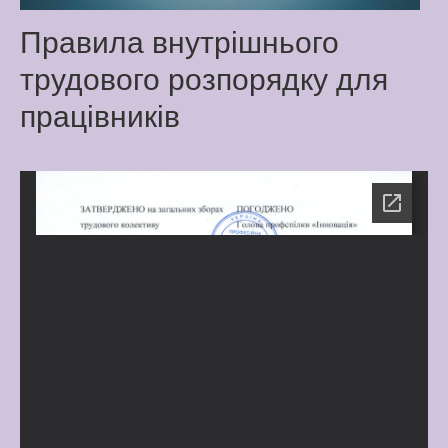
Latter match class
Правила внутрішнього
New Friends Everyday at
трудового розпорядку для
Kiddie
працівників