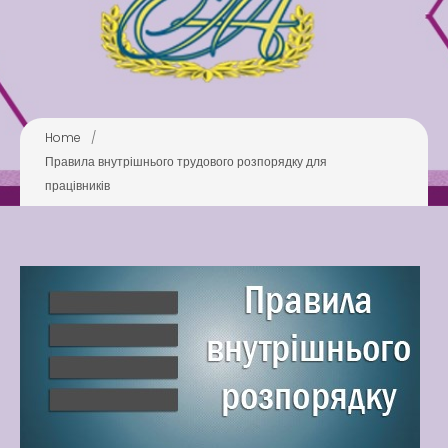
Pool
Play is Our Brain’s Favorite
Way
Latter match class
New Friends Everyday at
Home
/
Kiddie
Правила внутрішнього трудового розпорядку для
працівників
Latter match class
Swimming Lessons at New
Pool
Play is Our Brain’s Favorite
Way