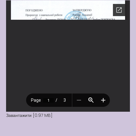
Latter match class
New Friends Everyday at
Kiddie
Завантажити [0.97 MB]