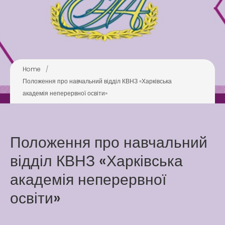
Play is Our Brain’s Favorite
Way
Latter match class
New Friends Everyday at
Home
/
Kiddie
Положення про навчальний відділ КВНЗ «Харківська
академія неперервної освіти»
Положення про навчальний
відділ КВНЗ «Харківська
Latter match class
академія неперервної
Swimming Lessons at New
Pool
освіти»
Play is Our Brain’s Favorite
Way