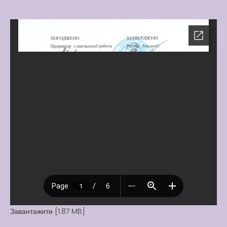
Latter match class
New Friends Everyday at
Kiddie
Завантажити [1.87 MB]