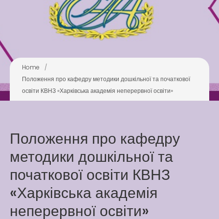
Play is Our Brain’s Favorite
Way
Latter match class
New Friends Everyday at
Home
/
Kiddie
Положення про кафедру методики дошкільної та початкової
освіти КВНЗ «Харківська академія неперервної освіти»
Положення про кафедру
методики дошкільної та
Latter match class
початкової освіти КВНЗ
Swimming Lessons at New
Pool
«Харківська академія
Play is Our Brain’s Favorite
неперервної освіти»
Way